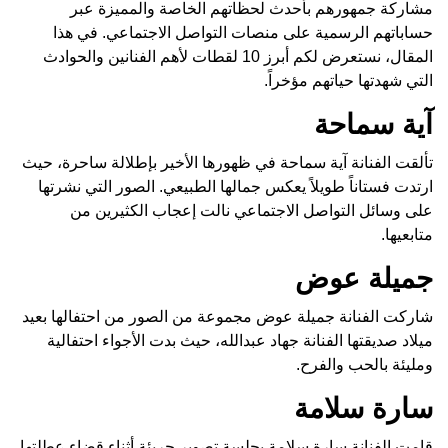
مشاركة جمهورهم بأحدث لحظاتهم الخاصة والمميزة عبر
حساباتهم الرسمية على منصات التواصل الاجتماعي. في هذا
المقال، نستعرض لكم أبرز 10 لقطات لأهم الفنانين والحوادث
التي شهدتها حياتهم مؤخراً.
آية سماحة
تألقت الفنانة آية سماحة في ظهورها الأخير بإطلالة ساحرة، حيث
ارتدت فستاناً طويلاً يعكس جمالها الطبيعي. الصور التي نشرتها
على وسائل التواصل الاجتماعي نالت إعجاب الكثيرين من
متابعيها.
جميلة عوض
شاركت الفنانة جميلة عوض مجموعة من الصور من احتفالها بعيد
ميلاد صديقتها الفنانة جهاد عبدالله، حيث بدت الأجواء احتفالية
ومليئة بالحب والفرح.
سارة سلامة
قامت الفنانة سارة سلامة بجلسة تصوير جريئة أثناء قضاء عطلتها