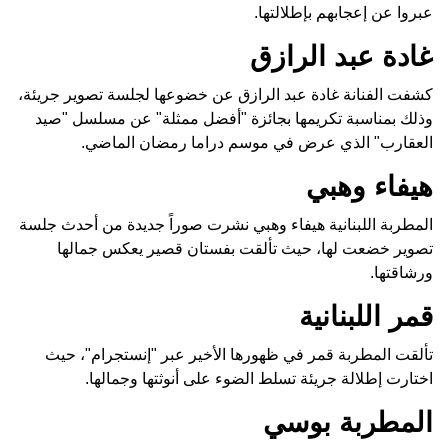
عبروا عن إعجابهم بإطلالتها.
غادة عبد الرازق
كشفت الفنانة غادة عبد الرازق عن خضوعها لجلسة تصوير جريئة،
وذلك بمناسبة تكريمها بجائزة "أفضل ممثلة" عن مسلسل "صيد
العقارب" الذي عرض في موسم دراما رمضان الماضي.
هيفاء وهبي
المطربة اللبنانية هيفاء وهبي نشرت صوراً جديدة من أحدث جلسة
تصوير خضعت لها، حيث تألقت بفستان قصير يعكس جمالها
ورشاقتها.
قمر اللبنانية
تألقت المطربة قمر في ظهورها الأخير عبر "إنستجرام"، حيث
اختارت إطلالة جريئة تسلط الضوء على أنوثتها وجمالها.
المطربة بوسي