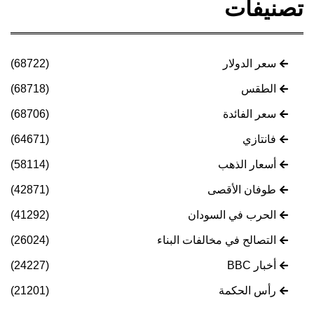
تصنيفات
سعر الدولار
(68722)
الطقس
(68718)
سعر الفائدة
(68706)
فانتازي
(64671)
أسعار الذهب
(58114)
طوفان الأقصى
(42871)
الحرب في السودان
(41292)
التصالح في مخالفات البناء
(26024)
أخبار BBC
(24227)
رأس الحكمة
(21201)