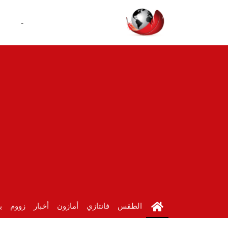
-
الطقس
فانتازي
أمازون
أخبار
زووم
ب