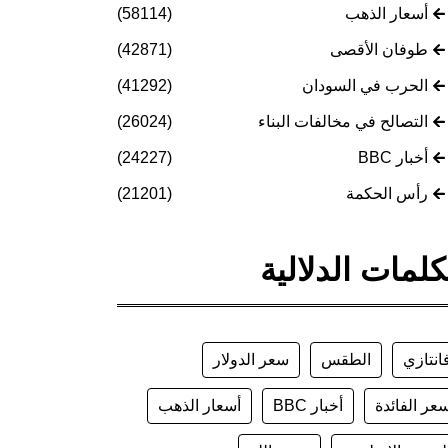
أسعار الذهب
(58114)
طوفان الأقصى
(42871)
الحرب في السودان
(41292)
التصالح في مخالفات البناء
(26024)
أخبار BBC
(24227)
رأس الحكمة
(21201)
كلمات الدلالية
انتازي
الطقس
سعر الدولار
عر الفائدة
أخبار BBC
أسعار الذهب