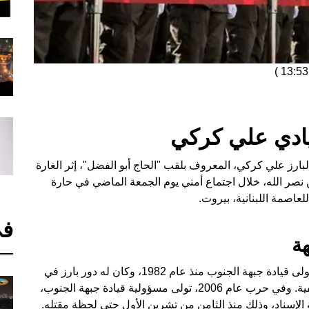
)
يادي علي كركي
بارز علي كركي، المعروف بلقب "الحاج أبو الفضل"، إثر الغارة
 نصر الله، خلال اجتماع أمني يوم الجمعة الماضي في حارة
عاصمة اللبنانية، بيروت.
في
هة
أشار الحزب في بيان النعي إلى أن الحاج أبو الفضل تولى قيادة جبهة الجنوب منذ عام 1982، وكان له دور بارز في
جميع المواجهات مع القوات الإسرائيلية منذ بداية الألفية. وفي حرب عام 2006، تولى مسؤولية قيادة جبهة الجنوب،
الإسناد، وذلك منذ الثامن من تشرين الأول حتى لحظة مقتله.