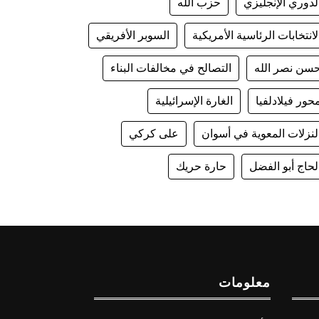
لدوري الإنجليزي
حزب الله
لانتخابات الرئاسية الأمريكية
السوبر الأفريقي
سن نصر الله
التصالح في مخالفات البناء
حور فيلادلفيا
الغارة الإسرائيلية
لنزلات المعوية في أسوان
على كركي
لحاج أبو الفضل
حارة حريك
معلومات