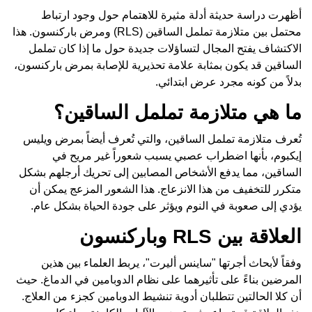
أظهرت دراسة حديثة أدلة مثيرة للاهتمام حول وجود ارتباط
محتمل بين متلازمة تململ الساقين (RLS) ومرض باركنسون. هذا
الاكتشاف يفتح المجال لتساؤلات جديدة حول ما إذا كان تململ
الساقين قد يكون بمثابة علامة تحذيرية للإصابة بمرض باركنسون،
بدلاً من كونه مجرد عرض ابتدائي.
ما هي متلازمة تململ الساقين؟
تُعرف متلازمة تململ الساقين، والتي تُعرف أيضاً بمرض ويليس
إيكبوم، بأنها اضطراب عصبي يسبب شعوراً غير مريح في
الساقين، مما يدفع الأشخاص المصابين إلى تحريك أرجلهم بشكل
متكرر للتخفيف من هذا الانزعاج. هذا الشعور المزعج يمكن أن
يؤدي إلى صعوبة في النوم ويؤثر على جودة الحياة بشكل عام.
العلاقة بين RLS وباركنسون
وفقاً لأبحاث أجرتها "ساينس أليرت"، يربط العلماء بين هذين
المرضين بناءً على تأثيرهما على نظام الدوبامين في الدماغ. حيث
أن كلا الحالتين تتطلبان أدوية تنشيط الدوبامين كجزء من العلاج.