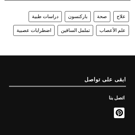
علاج
صحة
باركنسون
دراسات طبية
علم الأعصاب
تململ الساقين
اضطرابات عصبية
ابقى على تواصل
اتصل بنا