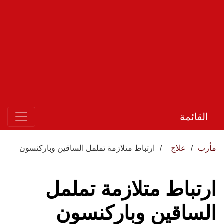
القائمة
مأرب
علاج
ارتباط متلازمة تململ الساقين وباركنسون
ارتباط متلازمة تململ
الساقين وباركنسون