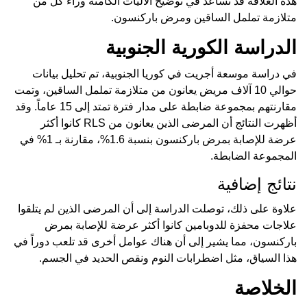
هذه العلاقة قد تساعد في توضيح الآليات الكامنة وراء كل من
متلازمة تململ الساقين ومرض باركنسون.
الدراسة الكورية الجنوبية
في دراسة موسعة أجريت في كوريا الجنوبية، تم تحليل بيانات
حوالي 10 آلاف مريض يعانون من متلازمة تململ الساقين، وتمت
مقارنتهم بمجموعة ضابطة على مدار فترة تمتد إلى 15 عاماً. وقد
أظهرت النتائج أن المرضى الذين يعانون من RLS كانوا أكثر
عرضة للإصابة بمرض باركنسون بنسبة 1.6%، مقارنة بـ 1% في
المجموعة الضابطة.
نتائج إضافية
علاوة على ذلك، توصلت الدراسة إلى أن المرضى الذين لم يتلقوا
علاجات محفزة للدوبامين كانوا أكثر عرضة للإصابة بمرض
باركنسون، مما يشير إلى أن هناك عوامل أخرى قد تلعب دوراً في
هذا السياق، مثل اضطرابات النوم ونقص الحديد في الجسم.
الخلاصة