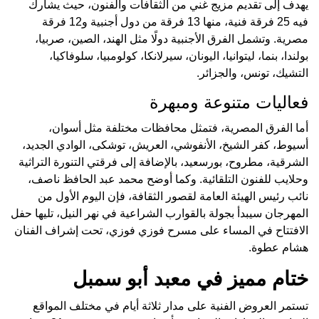
يهدف إلى تقديم مزيج غني من الثقافات والفنون، حيث يشارك
فيه 25 فرقة فنية، منها 13 فرقة من دول أجنبية و12 فرقة
مصرية. وتشمل الفرق الأجنبية دولًا مثل الهند، الصين، صربيا،
بولندا، بنما، ليتوانيا، اليونان، سيرلانكا، كولومبيا، سلوفاكيا،
التشيك، تونس، والجزائر.
فعاليات متنوعة ومبهرة
أما الفرق المصرية، فتمثل محافظات مختلفة مثل أسوان،
أسيوط، كفر الشيخ، الأنفوشي، العريش، توشكى، الوادي الجديد،
الشرقية، مطروح، بورسعيد، بالإضافة إلى فرقتي التنورة التراثية
وحلايب للفنون التلقائية. وكما أوضح محمد عبد الحافظ ناصف،
نائب رئيس الهيئة العامة لقصور الثقافة، فإن اليوم الأول من
المهرجان سيبدأ بجولة بالقوارب الشراعية في نهر النيل، تليها حفل
الافتتاح في المساء على مسرح فوزي فوزي، تحت إشراف الفنان
هشام عطوة.
ختام مميز في معبد أبو سمبل
تستمر العروض الفنية على مدار ثلاثة أيام في مختلف المواقع