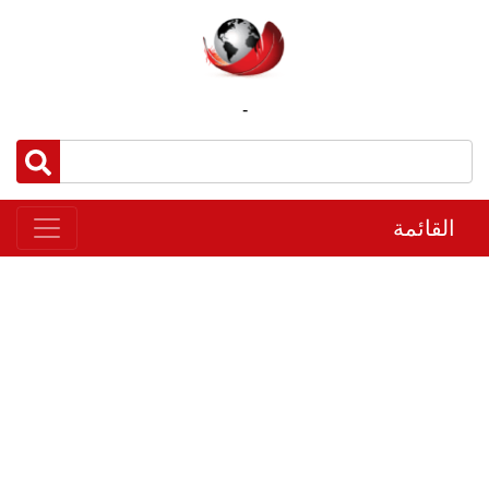
-
القائمة