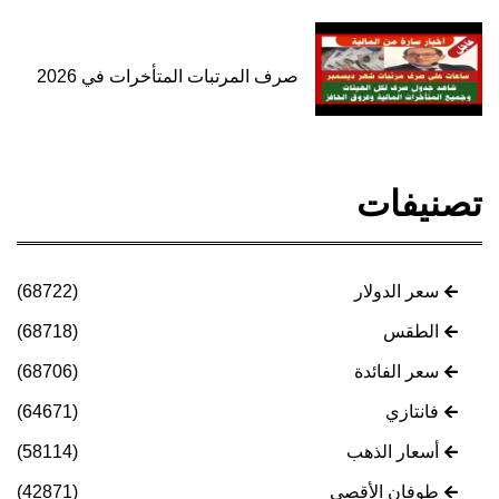
صرف المرتبات المتأخرات في 2026
تصنيفات
سعر الدولار
(68722)
الطقس
(68718)
سعر الفائدة
(68706)
فانتازي
(64671)
أسعار الذهب
(58114)
طوفان الأقصى
(42871)