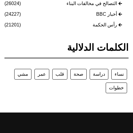
التصالح في مخالفات البناء
(26024)
أخبار BBC
(24227)
رأس الحكمة
(21201)
الكلمات الدلالية
نساء
دراسة
صحة
قلب
عمر
مشي
خطوات