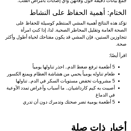
جمع بيانات دقيقة حول وفاتهن وأي إصابات بأمراض القلب.
الختام: أهمية الحفاظ على النشاط
تؤكد هذه النتائج أهمية المشي المنتظم كوسيلة للحفاظ على
الصحة العامة وتقليل المخاطر الصحية. لذا، إذا كنتِ امرأة
تتجاوزين الستين، فإن المشي قد يكون مفتاحك لحياة أطول وأكثر
صحة.
اقرأ أيضًا:
5 أطعمة ترفع ضغط الدم.. احذر تناولها يومياً
طعام تناوله يومياً يحمي من هشاشة العظام ويمنع الكسور
5 مشروبات تخفض مستويات السكر في الدم.. تناولها
أصيبت به كيم كارداشيان.. ما أسباب وأعراض تمدد الأوعية
في الدماغ
5 أطعمة يومية تضر صحتك وتدمرك دون أن تدري
أخبار ذات صلة