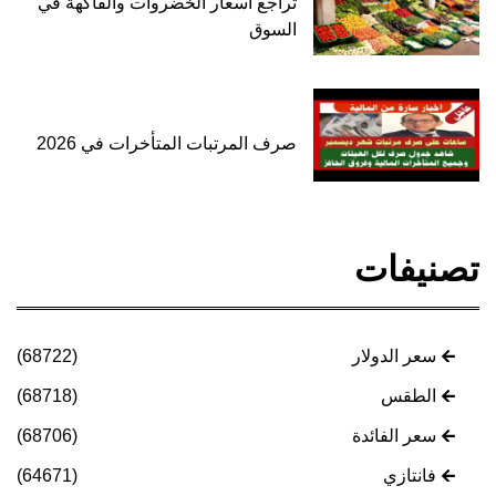
تراجع أسعار الخضروات والفاكهة في
السوق
صرف المرتبات المتأخرات في 2026
تصنيفات
سعر الدولار
(68722)
الطقس
(68718)
سعر الفائدة
(68706)
فانتازي
(64671)