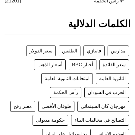
رأس الحكمة
(21201)
الكلمات الدلالية
مدارس
فانتازي
الطقس
سعر الدولار
سعر الفائدة
أخبار BBC
أسعار الذهب
الثانوية العامة
امتحانات الثانوية العامة
الحرب في السودان
رأس الحكمة
مهرجان كان السينمائي
طوفان الأقصى
معبر رفح
التصالح في مخالفات البناء
حكومة مدبولي
الهجوم الإيراني
رد إسرائيل على إيران