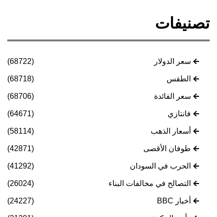
تصنيفات
سعر الدولار
(68722)
الطقس
(68718)
سعر الفائدة
(68706)
فانتازي
(64671)
أسعار الذهب
(58114)
طوفان الأقصى
(42871)
الحرب في السودان
(41292)
التصالح في مخالفات البناء
(26024)
أخبار BBC
(24227)