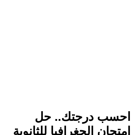
احسب درجتك.. حل
امتحان الجغرافيا للثانوية