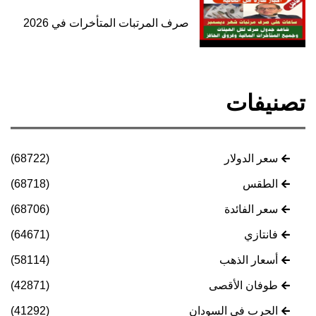
صرف المرتبات المتأخرات في 2026
تصنيفات
سعر الدولار
(68722)
الطقس
(68718)
سعر الفائدة
(68706)
فانتازي
(64671)
أسعار الذهب
(58114)
طوفان الأقصى
(42871)
الحرب في السودان
(41292)