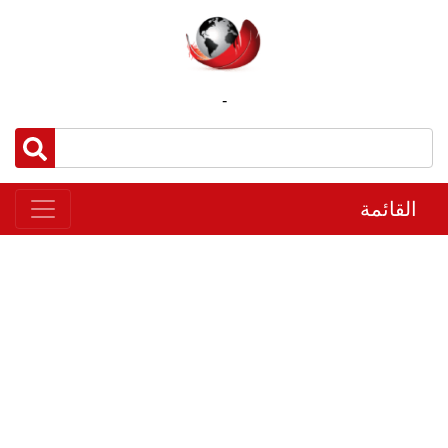
-
القائمة