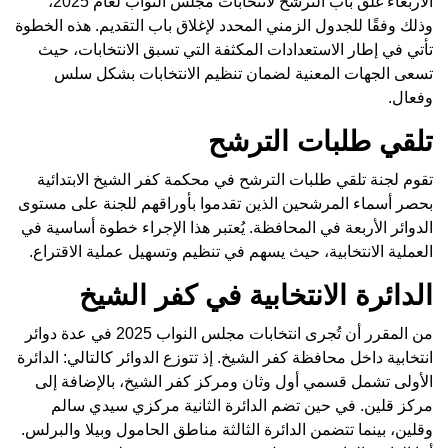
الأربعاء غلق باب الترشح لانتخابات مجلس النواب لعام 2025،
وذلك وفقًا للجدول الزمني المحدد لإغلاق باب التقديم. هذه الخطوة
تأتي في إطار الاستعدادات المكثفة التي تسبق الانتخابات، حيث
تسعى الجهات المعنية لضمان تنظيم الانتخابات بشكل سلس
وفعال.
تلقي طلبات الترشح
تقوم لجنة تلقي طلبات الترشح في محكمة كفر الشيخ الابتدائية
بحصر أسماء المرشحين الذين تقدموا بأوراقهم للجنة على مستوى
الدوائر الأربعة في المحافظة. يُعتبر هذا الإجراء خطوة أساسية في
العملية الانتخابية، حيث يسهم في تنظيم وتسهيل عملية الاقتراع.
الدائرة الانتخابية في كفر الشيخ
من المقرر أن تُجرى انتخابات مجلس النواب 2025 في عدة دوائر
انتخابية داخل محافظة كفر الشيخ. إذ تتوزع الدوائر كالتالي: الدائرة
الأولى تشمل قسمي أول وثان ومركز كفر الشيخ، بالإضافة إلى
مركز قلين. في حين تضم الدائرة الثانية مركزي سيدي سالم
وقلين، بينما تتضمن الدائرة الثالثة مناطق الحامول وبيلا والبرلس.