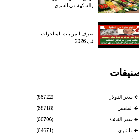
والفاكهة في السوق
صرف المرتبات المتأخرات
في 2026
نيفات
سعر الدولار
(68722)
الطقس
(68718)
سعر الفائدة
(68706)
فانتازي
(64671)