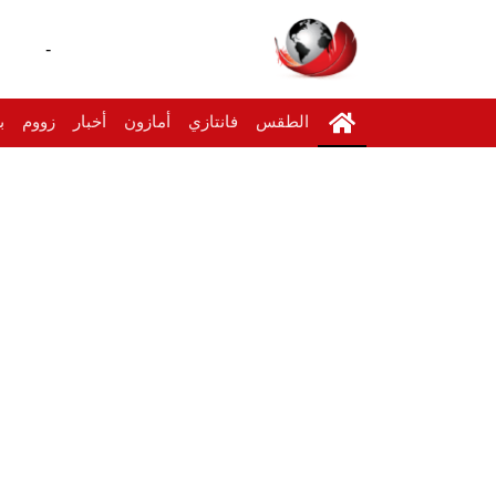
-
الطقس
فانتازي
أمازون
أخبار
زووم
ب