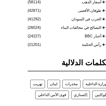
أسعار الذهب
(58114)
طوفان الأقصى
(42871)
الحرب في السودان
(41292)
التصالح في مخالفات البناء
(26024)
أخبار BBC
(24227)
رأس الحكمة
(21201)
كلمات الدلالية
زارة الداخلية
مخدرات
لبنان
تهريب
وكايين
إكستازي
قوى الأمن الداخلي