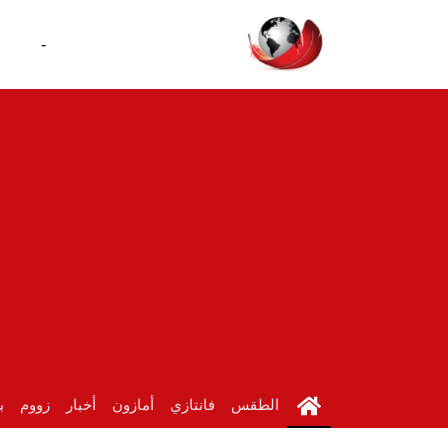
-
الطقس
فانتازي
أمازون
أخبار
زووم
ب