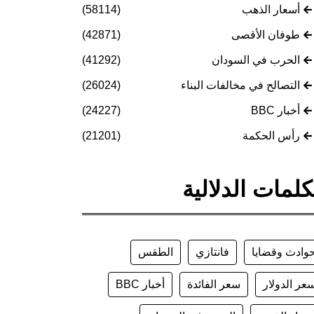
أسعار الذهب
(58114)
طوفان الأقصى
(42871)
الحرب في السودان
(41292)
التصالح في مخالفات البناء
(26024)
أخبار BBC
(24227)
رأس الحكمة
(21201)
كلمات الدلالية
وادث وقضايا
فانتازي
الطقس
عر الدولار
سعر الفائدة
أخبار BBC