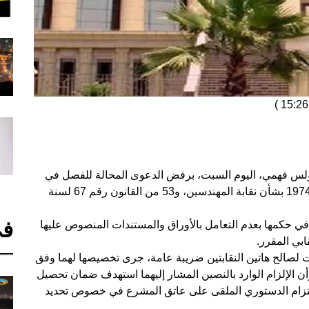
)
بولس فهمي، اليوم السبت، برفض الدعوى المحالة للفصل في
دستورية نص المادتين 47 من القانون رقم 66 لسنة 1974 بشأن نقابة المهندسين، و53 من القانون رقم 67 لسنة
في
 في حكمها بعدم التعامل بالأوراق والمستندات المنصوص عليها
قابي المقرر.
ت لصالح هاتين النقابتين ضريبة عامة، جرى تخصيصها لهما وفق
3 من الدستور القائم، وأن الإلزام الوارد بالنصين المشار إليهما استهدف ضمان تحصيل
الالتزام الدستوري الملقى على عاتق المشرع في خصوص تحديد