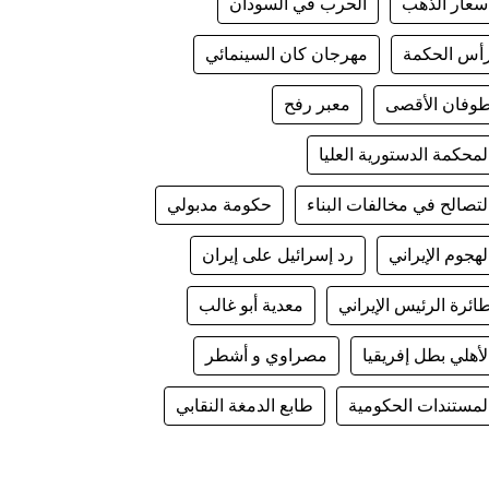
سعار الذهب
الحرب في السودان
أس الحكمة
مهرجان كان السينمائي
وفان الأقصى
معبر رفح
لمحكمة الدستورية العليا
لتصالح في مخالفات البناء
حكومة مدبولي
لهجوم الإيراني
رد إسرائيل على إيران
ائرة الرئيس الإيراني
معدية أبو غالب
لأهلي بطل إفريقيا
مصراوي و أشطر
لمستندات الحكومية
طابع الدمغة النقابي