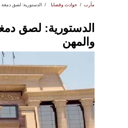
مأرب
حوادث وقضايا
الدستورية: لصق دمغة ن
الدستورية: لصق دمغة
والمهن