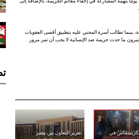
الجريمة. وقد قررت تجديد حبس والد المتهم لمدة 15 يومًا بتهمة المشاركة في إخفاء معالم الجريمة، بالإضافة إلى
ة، بينما تطالب أسرة المجني عليه بتطبيق أقصى العقوبات
برون ما حدث جريمة ضد الإنسانية لا يجب أن تمر مرور
تص
الكريسماس في
تعزيز التعاون بين مصر