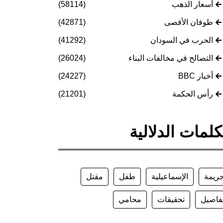
أسعار الذهب
(58114)
طوفان الأقصى
(42871)
الحرب في السودان
(41292)
التصالح في مخالفات البناء
(26024)
أخبار BBC
(24227)
رأس الحكمة
(21201)
كلمات الدلالية
ريمة
الإسماعيلية
طفل
مقتل
فاصيل
تحقيقات
محامي