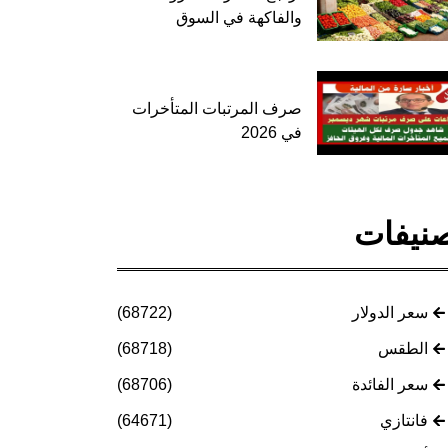
والفاكهة في السوق
صرف المرتبات المتأخرات
في 2026
نيفات
سعر الدولار
(68722)
الطقس
(68718)
سعر الفائدة
(68706)
فانتازي
(64671)