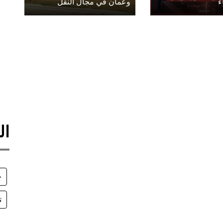
ء
وعمان في مجال النقل
ال
ج
ت