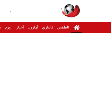
-
الطقس
فانتازي
أمازون
أخبار
زووم
ب