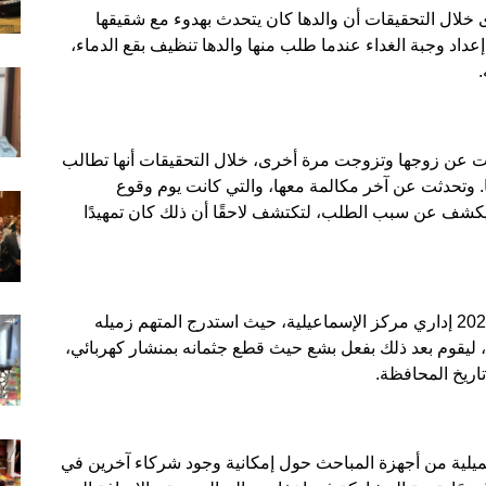
 خلال التحقيقات أن والدها كان يتحدث بهدوء مع شقيقها
عداد وجبة الغداء عندما طلب منها والدها تنظيف بقع الدماء،
.
لت عن زوجها وتزوجت مرة أخرى، خلال التحقيقات أنها تطالب
عًا. وتحدثت عن آخر مكالمة معها، والتي كانت يوم وقوع
يكشف عن سبب الطلب، لتكتشف لاحقًا أن ذلك كان تمهيدًا
تعود تفاصيل الواقعة إلى المحضر رقم 3625 لسنة 2025 إداري مركز الإسماعيلية، حيث استدرج المتهم زميله
، ليقوم بعد ذلك بفعل بشع حيث قطع جثمانه بمنشار كهربائي،
اريخ المحافظة.
كميلية من أجهزة المباحث حول إمكانية وجود شركاء آخرين في