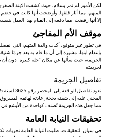
لكن الأمور لم تمر بسلام، حيث كشفت الابنة الصغرى
المتهم، مما أثار قلقها. وأوضحت أنها كانت في خضم إ
إلا أنها رفضت. مما دفعه إلى القيام بهذا العمل بنفسه
موقف الأم المفاجئ
في تطور غير متوقع، أكدت والدة المتهم، التي انفص
بإعدام ابنها، مشيرة إلى أن ما قام به يعد جرمًا شني
الجريمة، حيث سألها عن مكان "حلة كبيرة" دون أن 
لجريمته.
تفاصيل الجريمة
المجني عليه إلى شقته بحجة إعادته لهاتفه المسروق
مما جعل هذه الجريمة تُصنف كواحدة من الأبشع في ت
تحقيقات النيابة العامة
في سياق التحقيقات، طلبت النيابة العامة تحريات ت