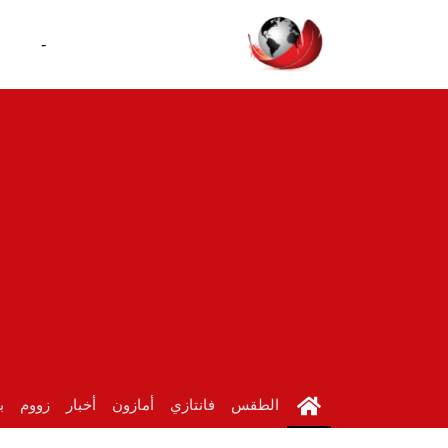
-
الطقس
فانتازي
أمازون
أخبار
زووم
ب