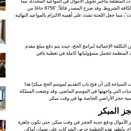
المتعلقة بتأخير تحويل الأموال في المواعيد المحددة، مما
أدى إلى تأجيل سفر نحو 8756 حاجًا، رغم استيفائهم لكافة الشروط. وقد صرح المصدر قائلاً: "8756 حاجًا من
، مما جعل اللجنة تشدد على أهمية الالتزام بالمواعيد النهائية
ن التكلفة الإجمالية لبرامج الحج، حيث يتم دفع مبلغ مقدم
ت المنظمة تتحمل مسؤولياتها كاملة في تغطية باقي
ياحة إلى أن فتح باب التقديم لموسم الحج مبكرًا هذا
ديات التي واجهتها في الموسم الماضي. وقد وضعت المملكة
إسلامية حجز الأراضي الخاصة بها في وقت مبكر.
ز المبكر
ز الأموال ودفع جدية الحجز في وقت مبكر، حتى تكون جاهزة
اج. وتُظهر هذه الخطوة حرص الشركات على ضمان أماكن