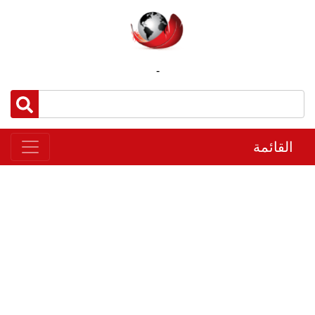
-
القائمة