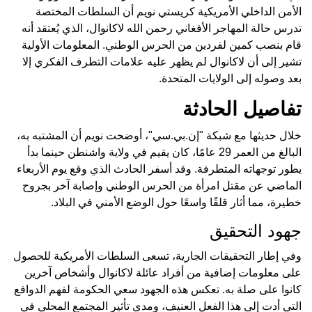
الأمن الداخلي الأمريكية كريستي نويم أن السلطات المختصة
تدرس حالة المهاجر الأفغاني رحمن الله لاكانوال، الذي يُعتقد أنه
قام بنصب كمين لفردين من الحرس الوطني. المعلومات الأولية
تشير إلى أن لاكانوال لم يظهر عليه علامات التطرف الفكري إلا
بعد وصوله إلى الولايات المتحدة.
تفاصيل الحادثة
خلال حديثها مع شبكة "إن.بي.سي"، أوضحت نويم أن المشتبه به،
البالغ من العمر 29 عامًا، كان يقيم في ولاية واشنطن حينما بدأ
يطور توجهاته المتطرفة. وقد أسفر الحادث الذي وقع يوم الأربعاء
الماضي عن مقتل امرأة من الحرس الوطني وإصابة آخر بجروح
خطيرة، مما أثار قلقًا واسعًا حول الوضع الأمني في البلاد.
جهود التحقيق
وفي إطار التحقيقات الجارية، تسعى السلطات الأمريكية للحصول
على معلومات إضافية من أفراد عائلة لاكانوال وأشخاص آخرين
كانوا على صلة به. تعكس هذه الجهود سعي الحكومة لفهم الدوافع
التي أدت إلى هذا الفعل العنيف، ومدى تأثير المجتمع المحلي في