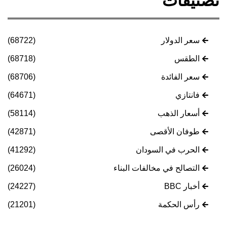
تصنيفات
سعر الدولار
(68722)
الطقس
(68718)
سعر الفائدة
(68706)
فانتازي
(64671)
أسعار الذهب
(58114)
طوفان الأقصى
(42871)
الحرب في السودان
(41292)
التصالح في مخالفات البناء
(26024)
أخبار BBC
(24227)
رأس الحكمة
(21201)