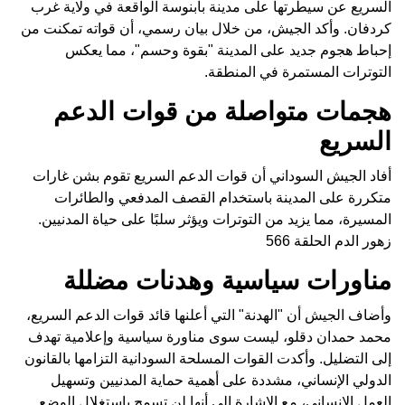
السريع عن سيطرتها على مدينة بابنوسة الواقعة في ولاية غرب
كردفان. وأكد الجيش، من خلال بيان رسمي، أن قواته تمكنت من
إحباط هجوم جديد على المدينة "بقوة وحسم"، مما يعكس
التوترات المستمرة في المنطقة.
هجمات متواصلة من قوات الدعم
السريع
أفاد الجيش السوداني أن قوات الدعم السريع تقوم بشن غارات
متكررة على المدينة باستخدام القصف المدفعي والطائرات
المسيرة، مما يزيد من التوترات ويؤثر سلبًا على حياة المدنيين.
زهور الدم الحلقة 566
مناورات سياسية وهدنات مضللة
وأضاف الجيش أن "الهدنة" التي أعلنها قائد قوات الدعم السريع،
محمد حمدان دقلو، ليست سوى مناورة سياسية وإعلامية تهدف
إلى التضليل. وأكدت القوات المسلحة السودانية التزامها بالقانون
الدولي الإنساني، مشددة على أهمية حماية المدنيين وتسهيل
العمل الإنساني، مع الإشارة إلى أنها لن تسمح باستغلال الوضع