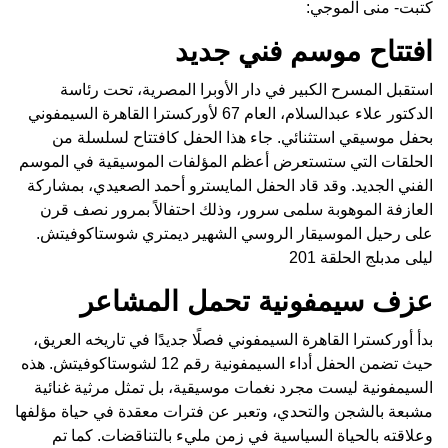
كتبت- منى الموجي:
افتتاح موسم فني جديد
استقبل المسرح الكبير في دار الأوبرا المصرية، تحت رئاسة
الدكتور علاء عبدالسلام، العام 67 لأوركسترا القاهرة السيمفوني
بحفل موسيقي استثنائي. جاء هذا الحفل كافتتاح لسلسلة من
الحلقات التي ستستعرض أعظم المؤلفات الموسيقية في الموسم
الفني الجديد. وقد قاد الحفل المايسترو أحمد الصعيدي، بمشاركة
العازفة الموهوبة سلمى سرور، وذلك احتفالاً بمرور نصف قرن
على رحيل الموسيقار الروسي الشهير ديمتري شوستاكوفيتش.
ليلى مدبلج الحلقة 201
عزف سيمفونية تحمل المشاعر
بدأ أوركسترا القاهرة السيمفوني فصلًا جديدًا في تاريخه العريق،
حيث تضمن الحفل أداء السيمفونية رقم 12 لشوستاكوفيتش. هذه
السيمفونية ليست مجرد نغمات موسيقية، بل تمثل مرثية غنائية
مشبعة بالشجن والتحدي، وتعبر عن فترات معقدة في حياة مؤلفها
وعلاقته بالحياة السياسية في زمن مليء بالتناقضات. كما تم