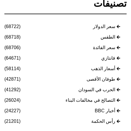
تصنيفات
سعر الدولار
(68722)
الطقس
(68718)
سعر الفائدة
(68706)
فانتازي
(64671)
أسعار الذهب
(58114)
طوفان الأقصى
(42871)
الحرب في السودان
(41292)
التصالح في مخالفات البناء
(26024)
أخبار BBC
(24227)
رأس الحكمة
(21201)