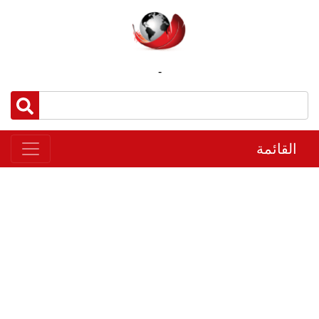
-
القائمة