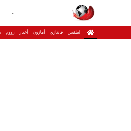
-
الطقس
فانتازي
أمازون
أخبار
زووم
ب