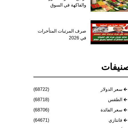
والفاكهة في السوق
صرف المرتبات المتأخرات
في 2026
نيفات
سعر الدولار
(68722)
الطقس
(68718)
سعر الفائدة
(68706)
فانتازي
(64671)