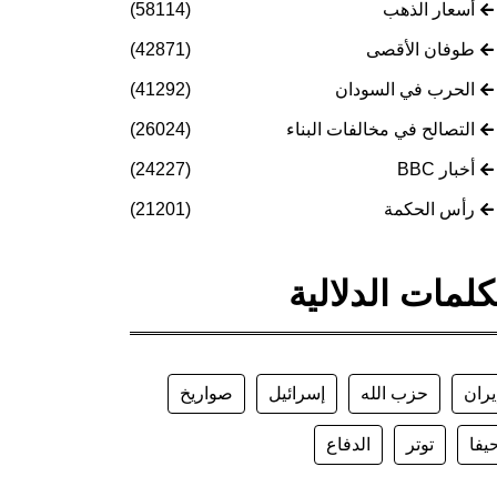
أسعار الذهب
(58114)
طوفان الأقصى
(42871)
الحرب في السودان
(41292)
التصالح في مخالفات البناء
(26024)
أخبار BBC
(24227)
رأس الحكمة
(21201)
كلمات الدلالية
يران
حزب الله
إسرائيل
صواريخ
يفا
توتر
الدفاع