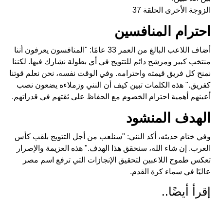
الزوجة الأخرى الحلقة 37
احترام المنافسين
أضاف اللاعب البالغ من العمر 33 عامًا: "المنافسون يعرفون أننا
منتخب كبير ومرشح دائم للتتويج في أي بطولة نشارك فيها. لكننا
نمنح كل فريق قيمته واحترامه. وفي الوقت نفسه، نحن نعلم قوتنا
كفريق." هذه الكلمات تبين كيف أن النني وزملاءه يضعون نصب
أعينهم أهمية احترام الخصوم مع الحفاظ على ثقتهم في قدراتهم.
الهدف المنشود
وفي ختام حديثه، أكد النني: "سنلعب من أجل التتويج بلقب كأس
العرب. إن شاء الله، سنحقق هذا الهدف." هذه العزيمة والإصرار
تعكس طموح اللاعبين لتحقيق الإنجازات التي ترفع اسم مصر
عاليًا في سماء كرة القدم.
إقرأ أيضًا..