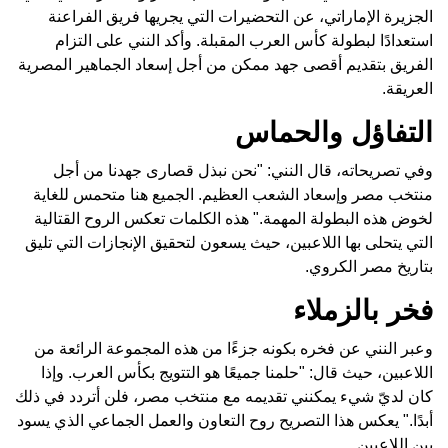
الجزيرة الإماراتي، عن التحضيرات التي يجريها فريق الفراعنة
استعدادًا لبطولة كأس العرب المقبلة. وأكد النني على التزام
الفريق بتقديم أقصى جهد ممكن من أجل إسعاد الجماهير المصرية
العريقة.
التفاؤل والحماس
وفي تصريحاته، قال النني: "نحن نبذل قصارى جهدنا من أجل
منتخب مصر وإسعاد الشعب العظيم. الجميع هنا متحمس للغاية
لخوض هذه البطولة المهمة." هذه الكلمات تعكس الروح القتالية
التي يتحلى بها اللاعبين، حيث يسعون لتحقيق الإنجازات التي تليق
بتاريخ مصر الكروي.
فخر بالزملاء
وعبر النني عن فخره بكونه جزءًا من هذه المجموعة الرائعة من
اللاعبين، حيث قال: "حلمنا جميعًا هو التتويج بكأس العرب. وإذا
كان لديّ شيء يمكنني تقديمه مع منتخب مصر، فلن أتردد في ذلك
أبدًا." يعكس هذا التصريح روح التعاون والعمل الجماعي الذي يسود
بين اللاعبين.