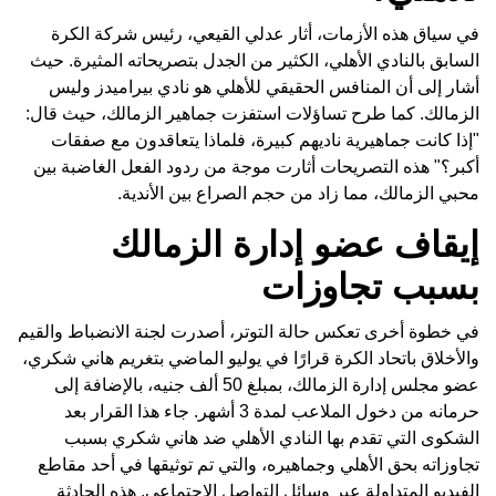
في سياق هذه الأزمات، أثار عدلي القيعي، رئيس شركة الكرة
السابق بالنادي الأهلي، الكثير من الجدل بتصريحاته المثيرة. حيث
أشار إلى أن المنافس الحقيقي للأهلي هو نادي بيراميدز وليس
الزمالك. كما طرح تساؤلات استفزت جماهير الزمالك، حيث قال:
"إذا كانت جماهيرية ناديهم كبيرة، فلماذا يتعاقدون مع صفقات
أكبر؟" هذه التصريحات أثارت موجة من ردود الفعل الغاضبة بين
محبي الزمالك، مما زاد من حجم الصراع بين الأندية.
إيقاف عضو إدارة الزمالك
بسبب تجاوزات
في خطوة أخرى تعكس حالة التوتر، أصدرت لجنة الانضباط والقيم
والأخلاق باتحاد الكرة قرارًا في يوليو الماضي بتغريم هاني شكري،
عضو مجلس إدارة الزمالك، بمبلغ 50 ألف جنيه، بالإضافة إلى
حرمانه من دخول الملاعب لمدة 3 أشهر. جاء هذا القرار بعد
الشكوى التي تقدم بها النادي الأهلي ضد هاني شكري بسبب
تجاوزاته بحق الأهلي وجماهيره، والتي تم توثيقها في أحد مقاطع
الفيديو المتداولة عبر وسائل التواصل الاجتماعي. هذه الحادثة