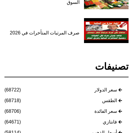
السوق
صرف المرتبات المتأخرات في 2026
تصنيفات
سعر الدولار
(68722)
الطقس
(68718)
سعر الفائدة
(68706)
فانتازي
(64671)
أسعار الذهب
(58114)