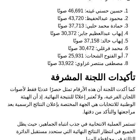
حسين حسني غيته: 46,691 صوتًا
محمود عبدالحفيظ: 43,720 صوتًا
حمادة محمد حلبي: 37,713 صوتًا
إيهاب عبدالعظيم جابر: 30,372 صوتًا
إيهاب خالد: 37,158 صوتًا
محمد فرغلي: 30,472 صوتًا
أبو الفتوح الشحات: 25,931 صوتًا
مصطفى منتصر غزاوي: 33,922 صوتًا
تأكيدات اللجنة المشرفة
كما أكدت اللجنة أن هذه الأرقام تمثل حصرًا عدديًا فقط لأصوات
اللجان الفرعية، ولا تُعتبر إعلانًا للنتيجة النهائية. إذ أن الهيئة
الوطنية للانتخابات هي الجهة المختصة بإعلان النتائج الرسمية بعد
مراجعتها والتأكد من دقتها.
تستمر العملية الانتخابية في جذب انتباه الجماهير، حيث يظل
الجميع في انتظار النتائج النهائية التي ستحدد مستقبل الدائرة
الثالثة في محافظة المنيا.