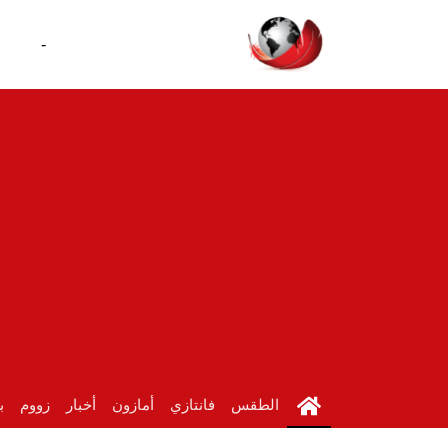
-
الطقس
فانتازي
أمازون
أخبار
زووم
ب