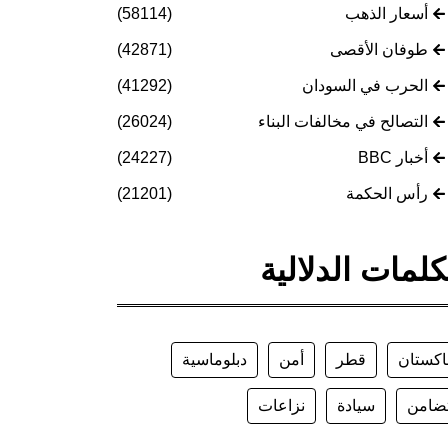
أسعار الذهب
(58114)
طوفان الأقصى
(42871)
الحرب في السودان
(41292)
التصالح في مخالفات البناء
(26024)
أخبار BBC
(24227)
رأس الحكمة
(21201)
كلمات الدلالية
اكستان
قطر
أمن
دبلوماسية
ضامن
سيادة
نزاعات