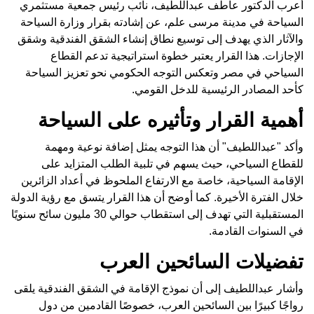
أعرب الدكتور عاطف عبداللطيف، نائب رئيس جمعية مستثمري
السياحة في مدينة مرسى علم، عن إشادته بقرار وزارة السياحة
والآثار الذي يهدف إلى توسيع نطاق إنشاء الشقق الفندقية وشقق
الإجازات. هذا القرار يعتبر خطوة استراتيجية تدعم القطاع
السياحي في مصر وتعكس التوجه الحكومي نحو تعزيز السياحة
كأحد المصادر الرئيسية للدخل القومي.
أهمية القرار وتأثيره على السياحة
وأكد "عبداللطيف" أن هذا التوجه يمثل إضافة نوعية ومهمة
للقطاع السياحي، حيث يسهم في تلبية الطلب المتزايد على
الإقامة السياحية، خاصة مع الارتفاع الملحوظ في أعداد الزائرين
خلال الفترة الأخيرة. كما أوضح أن هذا القرار يتسق مع رؤية الدولة
المستقبلية التي تهدف إلى استقطاب حوالي 30 مليون سائح سنويًا
في السنوات القادمة.
تفضيلات السائحين العرب
وأشار عبداللطيف إلى أن نموذج الإقامة في الشقق الفندقية يلقى
رواجًا كبيرًا بين السائحين العرب، خصوصًا القادمين من دول