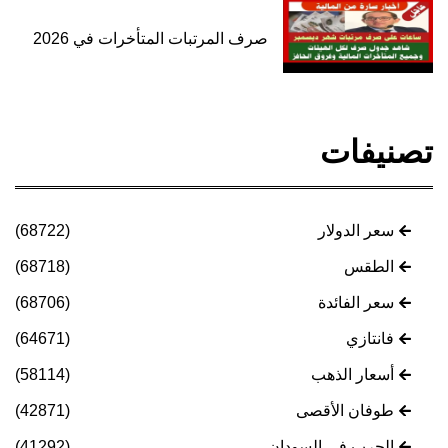
صرف المرتبات المتأخرات في 2026
تصنيفات
سعر الدولار
(68722)
الطقس
(68718)
سعر الفائدة
(68706)
فانتازي
(64671)
أسعار الذهب
(58114)
طوفان الأقصى
(42871)
الحرب في السودان
(41292)