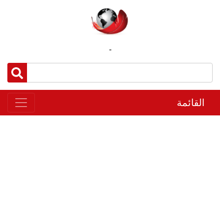
-
القائمة