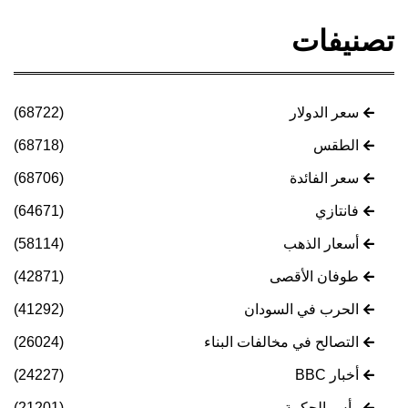
تصنيفات
سعر الدولار
(68722)
الطقس
(68718)
سعر الفائدة
(68706)
فانتازي
(64671)
أسعار الذهب
(58114)
طوفان الأقصى
(42871)
الحرب في السودان
(41292)
التصالح في مخالفات البناء
(26024)
أخبار BBC
(24227)
رأس الحكمة
(21201)