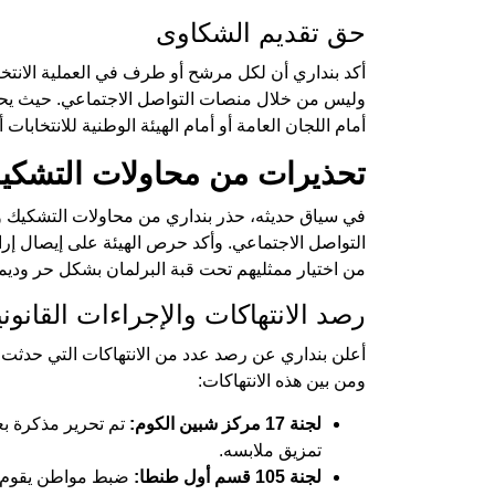
حق تقديم الشكاوى
أكد بنداري أن لكل مرشح أو طرف في العملية الانتخا
وليس من خلال منصات التواصل الاجتماعي. حيث يحدد 
أمام اللجان العامة أو أمام الهيئة الوطنية للانتخابات أو
تحذيرات من محاولات التشكي
في سياق حديثه، حذر بنداري من محاولات التشكيك وتشو
التواصل الاجتماعي. وأكد حرص الهيئة على إيصال إراد
من اختيار ممثليهم تحت قبة البرلمان بشكل حر ودي
رصد الانتهاكات والإجراءات القانوني
أعلن بنداري عن رصد عدد من الانتهاكات التي حدثت أما
ومن بين هذه الانتهاكات:
لجنة 17 مركز شبين الكوم:
تم تحرير مذكرة بع
تمزيق ملابسه.
لجنة 105 قسم أول طنطا:
ضبط مواطن يقوم بتصو