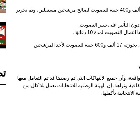
ضبط شخص بحوزته مبلغ 17 ألف و400 جنيه للتصويت لصالح مرشحين مستقلين، وتم تحرير
 دون التأثير على سير التصويت.
 التصويت لمدة 10 دقائق.
كما تم ضبط شخص في لجنة عمر بن العاص، المحلة، بحوزته 17 ألف و600 جنيه للتصويت لأحد المرشحين
تص
واقعة، وأن جميع الانتهاكات التي تم رصدها قد تم التعامل معها
افية ونزاهة. إن الهيئة الوطنية للانتخابات تعمل بلا كلل من
لانتخابية بأكملها.