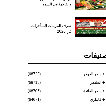
والفاكهة في السوق
صرف المرتبات المتأخرات
في 2026
نيفات
سعر الدولار
(68722)
الطقس
(68718)
سعر الفائدة
(68706)
فانتازي
(64671)