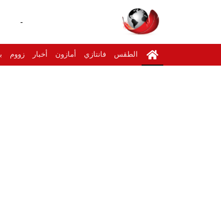
-
الطقس
فانتازي
أمازون
أخبار
زووم
ب