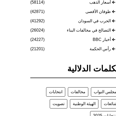
أسعار الذهب
(58114)
طوفان الأقصى
(42871)
الحرب في السودان
(41292)
التصالح في مخالفات البناء
(26024)
أخبار BBC
(24227)
رأس الحكمة
(21201)
كلمات الدلالية
جلس النواب
مخالفات
انتخابات
ائعات
الهيئة الوطنية
تصويت
نتخابات 2025