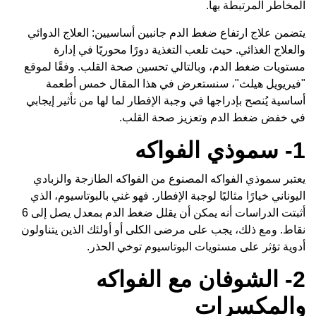
المخاطر المرتبطة بها.
يتضمن علاج ارتفاع ضغط الدم جانبين أساسيين: العلاج الدوائي
والعلاج الغذائي. حيث تلعب التغذية دورًا محوريًا في إدارة
مستويات ضغط الدم، وبالتالي تحسين صحة القلب. وفقًا لموقع
"فيريويل هيلث"، سنستعرض في هذا المقال خمس أطعمة
أساسية يُنصح بإدراجها في وجبة الإفطار لما لها من تأثير إيجابي
في خفض ضغط الدم وتعزيز صحة القلب.
1- سموذي الفواكه
يعتبر سموذي الفواكه المصنوع من الفواكه الطازجة والزبادي
اليوناني خيارًا مثاليًا لوجبة الإفطار. فهو غني بالبوتاسيوم، الذي
أثبتت الدراسات أنه يمكن أن يقلل ضغط الدم بمعدل يصل إلى 6
نقاط. ومع ذلك، يجب على مرضى الكلى أو أولئك الذين يتناولون
أدوية تؤثر على مستويات البوتاسيوم توخي الحذر.
2- الشوفان مع الفواكه
والمكسرات