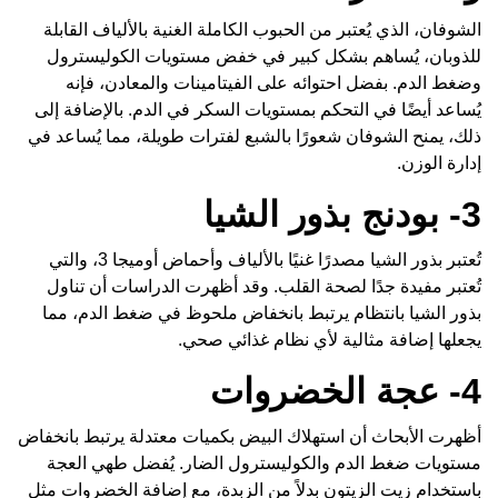
الشوفان، الذي يُعتبر من الحبوب الكاملة الغنية بالألياف القابلة
للذوبان، يُساهم بشكل كبير في خفض مستويات الكوليسترول
وضغط الدم. بفضل احتوائه على الفيتامينات والمعادن، فإنه
يُساعد أيضًا في التحكم بمستويات السكر في الدم. بالإضافة إلى
ذلك، يمنح الشوفان شعورًا بالشبع لفترات طويلة، مما يُساعد في
إدارة الوزن.
3- بودنج بذور الشيا
تُعتبر بذور الشيا مصدرًا غنيًا بالألياف وأحماض أوميجا 3، والتي
تُعتبر مفيدة جدًا لصحة القلب. وقد أظهرت الدراسات أن تناول
بذور الشيا بانتظام يرتبط بانخفاض ملحوظ في ضغط الدم، مما
يجعلها إضافة مثالية لأي نظام غذائي صحي.
4- عجة الخضروات
أظهرت الأبحاث أن استهلاك البيض بكميات معتدلة يرتبط بانخفاض
مستويات ضغط الدم والكوليسترول الضار. يُفضل طهي العجة
باستخدام زيت الزيتون بدلاً من الزبدة، مع إضافة الخضروات مثل