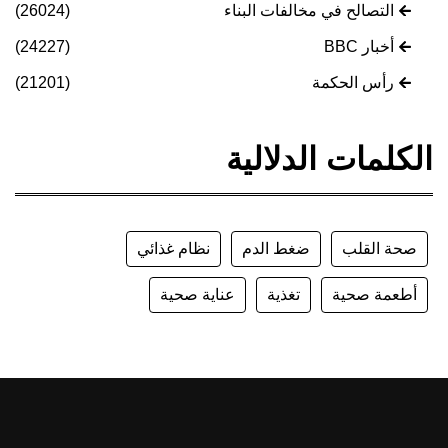
التصالح في مخالفات البناء
(26024)
أخبار BBC
(24227)
رأس الحكمة
(21201)
الكلمات الدلالية
صحة القلب
ضغط الدم
نظام غذائي
أطعمة صحية
تغذية
عناية صحية