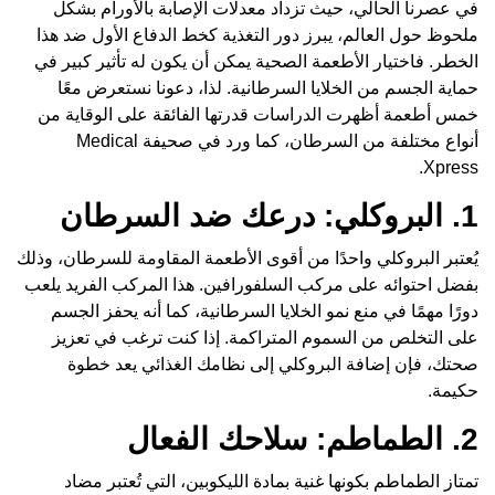
في عصرنا الحالي، حيث تزداد معدلات الإصابة بالأورام بشكل
ملحوظ حول العالم، يبرز دور التغذية كخط الدفاع الأول ضد هذا
الخطر. فاختيار الأطعمة الصحية يمكن أن يكون له تأثير كبير في
حماية الجسم من الخلايا السرطانية. لذا، دعونا نستعرض معًا
خمس أطعمة أظهرت الدراسات قدرتها الفائقة على الوقاية من
أنواع مختلفة من السرطان، كما ورد في صحيفة Medical
Xpress.
1. البروكلي: درعك ضد السرطان
يُعتبر البروكلي واحدًا من أقوى الأطعمة المقاومة للسرطان، وذلك
بفضل احتوائه على مركب السلفورافين. هذا المركب الفريد يلعب
دورًا مهمًا في منع نمو الخلايا السرطانية، كما أنه يحفز الجسم
على التخلص من السموم المتراكمة. إذا كنت ترغب في تعزيز
صحتك، فإن إضافة البروكلي إلى نظامك الغذائي يعد خطوة
حكيمة.
2. الطماطم: سلاحك الفعال
تمتاز الطماطم بكونها غنية بمادة الليكوبين، التي تُعتبر مضاد