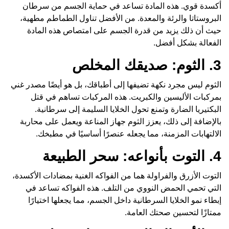
أكسدة قوي. هذه المادة تساعد في حماية الجسم من سرطان
البروستاتا والرئة والمعدة. من الأفضل تناول الطماطم مطهية،
حيث أن ذلك يزيد من قدرة الجسم على امتصاص هذه المادة
الفعالة بشكل أفضل.
3. الثوم: صديقك المخلص
الثوم ليس مجرد نكهة تضيفها إلى أطباقك، بل هو أيضًا مصدر غني
بمركبات الأليسين والكبريت. هذه المركبات تساهم في قتل
البكتيريا الضارة وتمنع تحول الخلايا السليمة إلى سرطانية.
بالإضافة إلى ذلك، يعزز الثوم جهاز المناعة ويعمل على محاربة
الالتهابات المزمنة، مما يجعله عنصرًا أساسيًا في مطبخك.
4. التوت بأنواعه: سحر الطبيعة
التوت الأزرق والفراولة هما من الفواكه الغنية بمضادات الأكسدة،
التي تحمي الحمض النووي من التلف. هذه الفواكه تساعد في
إبطاء نمو الخلايا السرطانية داخل الجسم، مما يجعلها اختيارًا
ممتازًا لتحسين صحتك العامة.