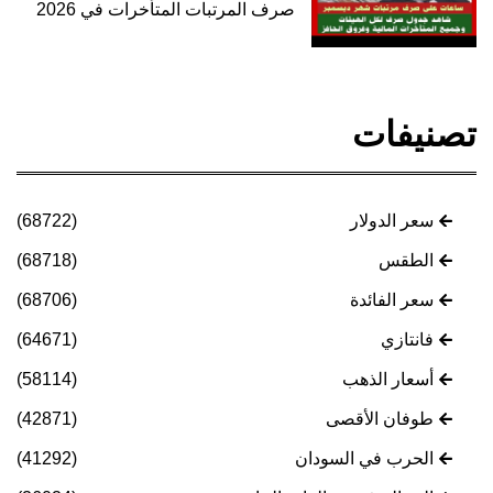
صرف المرتبات المتأخرات في 2026
تصنيفات
سعر الدولار
(68722)
الطقس
(68718)
سعر الفائدة
(68706)
فانتازي
(64671)
أسعار الذهب
(58114)
طوفان الأقصى
(42871)
الحرب في السودان
(41292)