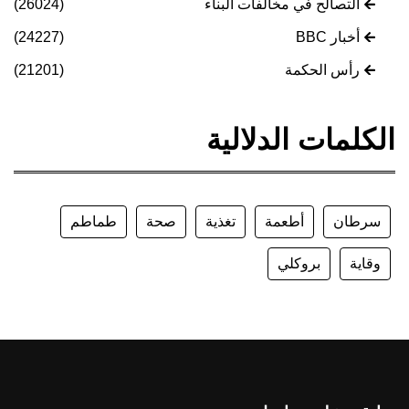
التصالح في مخالفات البناء
(26024)
أخبار BBC
(24227)
رأس الحكمة
(21201)
الكلمات الدلالية
سرطان
أطعمة
تغذية
صحة
طماطم
وقاية
بروكلي