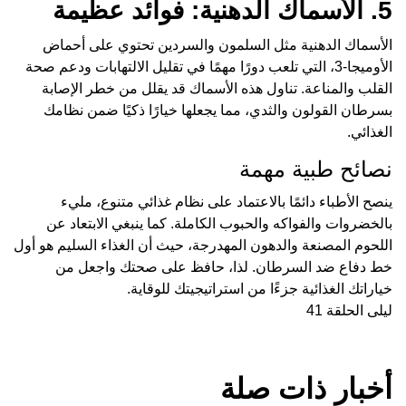
5. الأسماك الدهنية: فوائد عظيمة
الأسماك الدهنية مثل السلمون والسردين تحتوي على أحماض
الأوميجا-3، التي تلعب دورًا مهمًا في تقليل الالتهابات ودعم صحة
القلب والمناعة. تناول هذه الأسماك قد يقلل من خطر الإصابة
بسرطان القولون والثدي، مما يجعلها خيارًا ذكيًا ضمن نظامك
الغذائي.
نصائح طبية مهمة
ينصح الأطباء دائمًا بالاعتماد على نظام غذائي متنوع، مليء
بالخضروات والفواكه والحبوب الكاملة. كما ينبغي الابتعاد عن
اللحوم المصنعة والدهون المهدرجة، حيث أن الغذاء السليم هو أول
خط دفاع ضد السرطان. لذا، حافظ على صحتك واجعل من
خياراتك الغذائية جزءًا من استراتيجيتك للوقاية.
ليلى الحلقة 41
أخبار ذات صلة