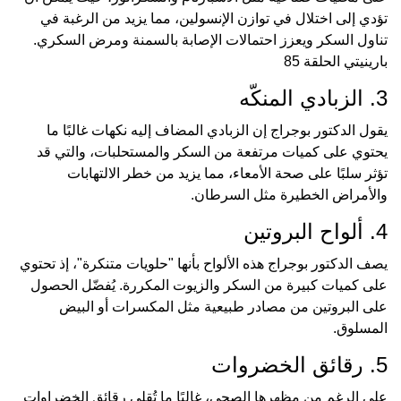
تؤدي إلى اختلال في توازن الإنسولين، مما يزيد من الرغبة في
تناول السكر ويعزز احتمالات الإصابة بالسمنة ومرض السكري.
بارينيتي الحلقة 85
3. الزبادي المنكّه
يقول الدكتور بوجراج إن الزبادي المضاف إليه نكهات غالبًا ما
يحتوي على كميات مرتفعة من السكر والمستحلبات، والتي قد
تؤثر سلبًا على صحة الأمعاء، مما يزيد من خطر الالتهابات
والأمراض الخطيرة مثل السرطان.
4. ألواح البروتين
يصف الدكتور بوجراج هذه الألواح بأنها "حلويات متنكرة"، إذ تحتوي
على كميات كبيرة من السكر والزيوت المكررة. يُفضّل الحصول
على البروتين من مصادر طبيعية مثل المكسرات أو البيض
المسلوق.
5. رقائق الخضروات
على الرغم من مظهرها الصحي، غالبًا ما تُقلى رقائق الخضراوات