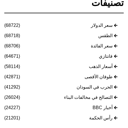
تصنيفات
سعر الدولار
(68722)
الطقس
(68718)
سعر الفائدة
(68706)
فانتازي
(64671)
أسعار الذهب
(58114)
طوفان الأقصى
(42871)
الحرب في السودان
(41292)
التصالح في مخالفات البناء
(26024)
أخبار BBC
(24227)
رأس الحكمة
(21201)