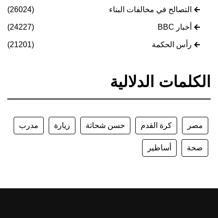
التصالح في مخالفات البناء
(26024)
أخبار BBC
(24227)
رأس الحكمة
(21201)
الكلمات الدلالية
مصر
كرة القدم
حسن شحاتة
زيارة
مدرب
صحة
أساطير