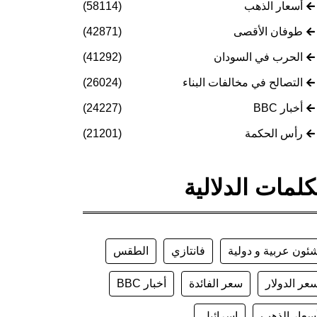
أسعار الذهب
(58114)
طوفان الأقصى
(42871)
الحرب في السودان
(41292)
التصالح في مخالفات البناء
(26024)
أخبار BBC
(24227)
رأس الحكمة
(21201)
كلمات الدلالية
ئون عربية و دولية
فانتازي
الطقس
عر الدولار
سعر الفائدة
أخبار BBC
سعار الذهب
إسرائيل