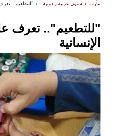
مأرب
شئون عربية و دولية
"للتطعيم".. تعرف 
"للتطعيم".. تعرف عل
الإنسانية