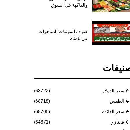
والفاكهة في السوق
صرف المرتبات المتأخرات
في 2026
نيفات
سعر الدولار
(68722)
الطقس
(68718)
سعر الفائدة
(68706)
فانتازي
(64671)