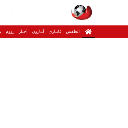
-
الطقس
فانتازي
أمازون
أخبار
زووم
ب