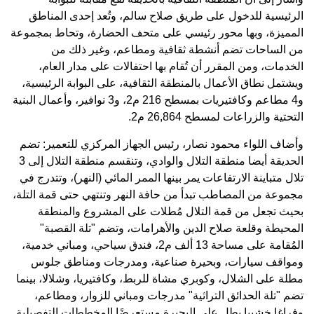
الرئيسية للدخول على طريق صلاح سالم، وتُعد إحدى المناطق
المميزة، وبها محور رئيسي على متحف الحضارة، وتحاط بمجموعة
من الساحات تضم أنشطة ثقافية ومطاعم، وغير ذلك من
الخدمات، ومن المقرر أن تُقام بها احتفالات على مدار العام،
ويشتمل نطاق الأعمال بالمنطقة الثقافية، على البوابة الرئيسية،
و4 مطاعم وكافتيريات بمسطح 216 م2، و3 نوافير، وأعمال البنية
التحتية والزراعات لمسطح 26,864 م2.
وأضاف اللواء محمود نصار، رئيس الجهاز المركزي للتعمير: تضم
الحديقة أيضا منطقة التلال والوادي، وتنقسم منطقة التلال إلى 3
تلال متباينة الارتفاعات يمر بينها الممر المائي (النهر)، وتتدرج في
مجموعة من المصاطب تبدأ من حافة النهر وتنتهي حتى قمة التلة،
بحيث تجعل من قمة التلال مُطلات على المشروع والمنطقة
المحيطة وقلعة صلاح الدين والأهرامات، وتضم "تلة القصبة"
المُقامة على مساحة 13 ألف م2، فندق سياحي، ومباني خدمية،
ومواقف سيارات، وبحيرة صناعية، ومدرجات ومناطق جلوس
مطلة على الشلال، وكوبري مشاة للربط، وكافتيريا، وشلالا، بينما
تضم "تلة الحدائق التراثية" مدرجات ومباني للزوار، ومطاعم،
وفراغا خشبيا يطل على البحيرة مستعرضًا المخططات التفصيلية