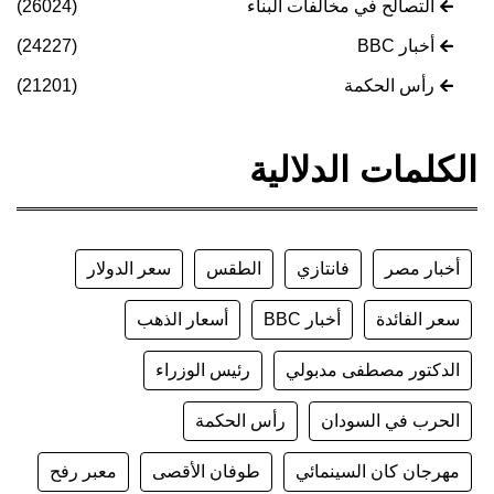
التصالح في مخالفات البناء
(26024)
أخبار BBC
(24227)
رأس الحكمة
(21201)
الكلمات الدلالية
أخبار مصر
فانتازي
الطقس
سعر الدولار
سعر الفائدة
أخبار BBC
أسعار الذهب
الدكتور مصطفى مدبولي
رئيس الوزراء
الحرب في السودان
رأس الحكمة
مهرجان كان السينمائي
طوفان الأقصى
معبر رفح