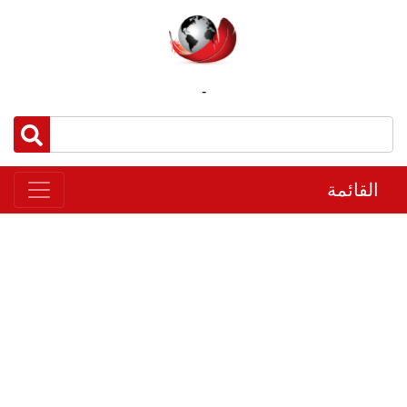
-
القائمة