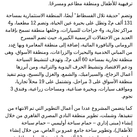
ترفيهية للأطفال ومنطقة مطاعم ومسرحًا.
وتضم "حديقة تلال الفسطاط" أيضًا، المنطقة الاستثمارية بمساحة
131 ألف م2 وتطل على بحيرة عين الحياة، وتضم 12 مطعما، و4
مراكز تجارية، و4 جراجات للسيارات، وخلفها منطقة تسمح بإقامة
العديد من الاحتفالات الرسمية الكبيرة، حيث تضم المسرح
الرومانى والنافورة المائية، إضافة إلى منطقة المغامرة وبها عدد
من المباني الخدمية والبحيرات والزراعات، ومنطقة الأسواق، وهى
منطقة تجارية بمساحة 60 ألف م2، وتهدف لتنشيط السياحة
ودعم الاقتصاد وتنشيط الحرف اليدوية والتراثية، ومن أبرزها
أعمال الزجاج، والسيراميك، والشمع، والغزل والنسيج، ويتم تنفيذ
منطقة الأسواق على 3 مراحل، وتشتمل على 19 محلاً تجاريا،
ومواقف سيارات، وبحيرة صناعية، ومساحات زراعية، وفندق 3
نجوم.
كما يتضمن المشروع عددا من أعمال التطوير التي تم الانتهاء من
تنفيذها، وشملت، تطوير منطقة النادي المصري القاهري من خلال
إنشاء (مبنى إداري – حمام سباحة أوليمبي – حمام سباحة
للأطفال)، وتطوير ساحة جامع عمرو بن العاص، من خلال إنشاء