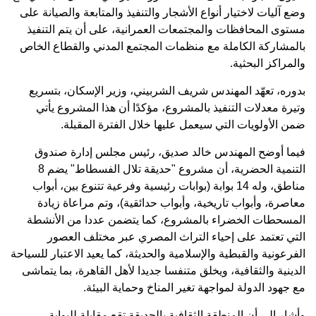
وضع آليات لاختيار أنواع الأشجار والتنفيذ والمتابعة والصيانة على
مستوى المحافظات والمجتمعات العمرانية، على أن يتم التنفيذ
بالمشاركة الكاملة مع منظمات المجتمع المدني والقطاع الخاص
والمراكز البحثية.
بدوره، تعهّد المهندس شريف الشربيني، وزير الإسكان، بتسريع
وتيرة معدلات التنفيذ بالمشروع، مؤكدًا أن هذا المشروع يأتي
ضمن الأولويات التي سيعمل عليها خلال الفترة المقبلة.
فيما أوضح المهندس خالد صديق، رئيس مجلس إدارة صندوق
التنمية الحضرية، أن مشروع "حديقة تلال الفسطاط" يضم 8
مناطق، وله 14 بوابة (بوابات رئيسية وفرعية تتنوع بين، أبواب
معاصرة، وأبواب تاريخية، وأبواب حدائقية)، وتم مراعاة زيادة
المسحطات الخضراء بالمشروع، كما يتضمن عددا من الأنشطة
التي تعتمد على إحياء التراث المصري عبر مختلف العصور
الفرعونية والقبطية والإسلامية والحديثة، كما يعيد الاعتبار للسياحة
الدينية والثقافية، ويخلق متنفسا جديدا لأهل القاهرة، بما يتماشى
مع جهود الدولة لمواجهة تغير المناخ وحماية البيئة.
وأشار إلى أن المنطقة الثقافية بالحديقة تقع مقابلة للبوابة