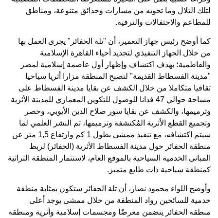
لتلك التلال وما تحويه من مسارات وحدائق متنوعة، ومناطق
للمطاعم والاحتفالات والترفيه.
كما أوضح رئيس جهاز التعمير، أن "تلة الحفائر" يجرى العمل بها
من خلال الجهاز التنفيذي لتجديد أحياء القاهرة الإسلامية
والفاطمية؛ بهدف اكتشاف وإظهار أول عاصمة إسلامية لمصر
"مدينة الفسطاط القديمة" لتصبح المنطقة مزارا أثريا سياحيا
ثقافيا متكاملا من خلال الكشف عن بقايا مدينة الفسطاط على
مساحة حوالي 47 فدانا للوصول للتكوين المعماري للمدينة الأثرية
وترميمها، والكشف عن بقايا سور صلاح الدين الأيوبي، وحصر
وتجميع القطع الأثرية المُكتشفة وترميمها، ثم النشر العلمي لما
سيتم اكتشافه، مع تنفيذ ممشى بطول 1 كم وارتفاع 1,5 متر عن
منطقة الحفائر حول مدينة الفسطاط الأثرية (الحفائر) لربط
المباني الخدمية السياحية بالموقع العام، لاستثمار المنطقة التراثية
كمنطقة سياحية ذات طابع متميز.
وأوضح اللواء محمود نصار، أن تلة الحفائر ستكون بمثابة منطقة
خدمية للسائحين رواد المنطقة من خلال ممشى يوجد أعلى
منطقة الحفائر يتضمن معرضًا ومجسمات إسلامية وأثرية ومنطقة