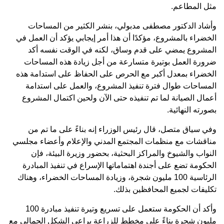
مثل المطاعم.
وأشاد الدكتور مصطفى مدبولي، بنشر الكثير من المساحات
الخضراء بالمشروع، مؤكدًا أن هذا أمر إيجابي يؤكد أن العمل في
المشروع يمضي على قدم وساق، لكنه في الوقت نفسه أكد
ضرورة العمل بوتيرة متسارعة من أجل زيادة هذه المساحات
الخضراء بمعدل أكبر مع الحرص على الحفاظ على استدامة هذه
المساحات طوال فترة تنفيذ المشروع، والعمل على استدامة
أعمال الصيانة لما تم تنفيذه حتى الآن ولحين اكتمال المشروع
بصورته النهائية.
وفي سياق متصل، قال رئيس الوزراء إنه بناءً على ما تم من
مناقشات مع منظمات المجتمع المدني والإعلام وأعضاء مجلسي
النواب والشيوخ والمراكز البحثية، بحضور وزيرة البيئة، فإن
الحكومة تضع على أجندة اهتماماتها الإسراع في تنفيذ المبادرة
الرئاسية 100 مليون شجرة، وزيادة المساحات الخضراء، وهناك
تكليفات لجميع المحافظين بذلك.
وأكد أن الحكومة ستعمل على تسريع وتيرة تنفيذ مبادرة 100
مليون شجرة بناءً على مخطط للزراعة يراعي الشكل الجمالي مع