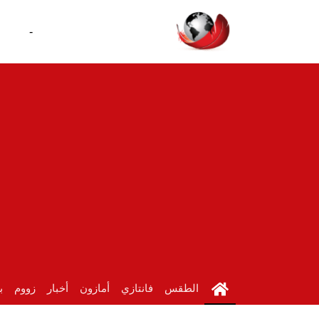
-
الطقس
فانتازي
أمازون
أخبار
زووم
ب