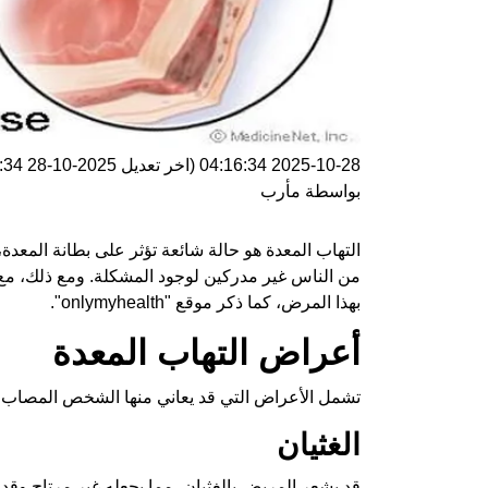
2025-10-28 04:16:34
(اخر تعديل
2025-10-28 04:16:34
بواسطة
مأرب
التهاب المعدة هو حالة شائعة تؤثر على بطانة المعدة، 
من الناس غير مدركين لوجود المشكلة. ومع ذلك، مع ت
بهذا المرض، كما ذكر موقع "onlymyhealth".
أعراض التهاب المعدة
تشمل الأعراض التي قد يعاني منها الشخص المصاب با
الغثيان
قد يشعر المريض بالغثيان، مما يجعله غير مرتاح وقد 