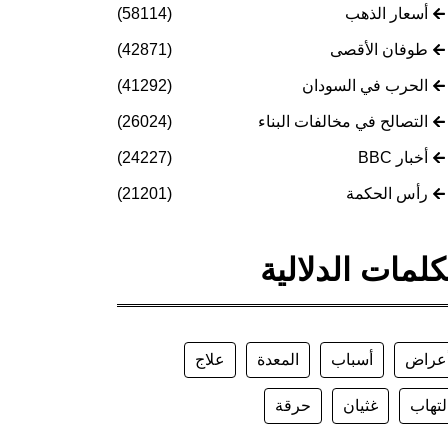
أسعار الذهب
(58114)
طوفان الأقصى
(42871)
الحرب في السودان
(41292)
التصالح في مخالفات البناء
(26024)
أخبار BBC
(24227)
رأس الحكمة
(21201)
كلمات الدلالية
عراض
أسباب
المعدة
علاج
لتهاب
غثيان
حرقة