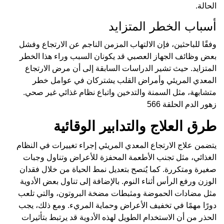
الحالة.
أسباب الخطر المتزايد
وفقًا للباحثين، فإن الالتهاب المزمن الناجم عن الارتجاع وفشل
بعض وظائف الجهاز العصبي قد يكونان السبب وراء هذا الخطر
المتزايد. حيث تشير الدراسات السابقة إلى أن مرض الارتجاع
المعدي المريئي وأمراض القلب يشتركان في عوامل خطر
متشابهة، مثل السمنة والتدخين واتباع نظام غذائي غير صحي.
زهور الدم الحلقة 566
طرق العلاج والتدابير الوقائية
يتضمن علاج الارتجاع المعدي المريئي إجراء تغييرات في النظام
الغذائي، مثل تجنب الأطعمة المحفزة للأعراض وتناول وجبات
صغيرة ومتكررة. كما يُنصح بتعديل نمط الحياة من خلال فقدان
الوزن ورفع الرأس أثناء النوم. بالإضافة إلى تناول بعض الأدوية
مثل مضادات الحموضة ومثبطات مضخة البروتون، والتي تلعب
دورًا مهمًا في تخفيف الأعراض وحماية المريء. ومع ذلك، يجب
الحذر من أن الاستخدام الطويل لهذه الأدوية قد يرتبط بتأثيرات