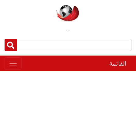
-
القائمة