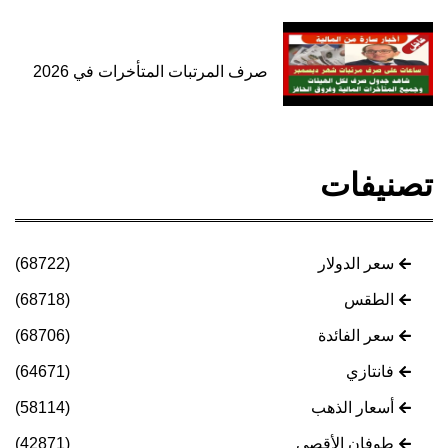
صرف المرتبات المتأخرات في 2026
تصنيفات
سعر الدولار
(68722)
الطقس
(68718)
سعر الفائدة
(68706)
فانتازي
(64671)
أسعار الذهب
(58114)
طوفان الأقصى
(42871)