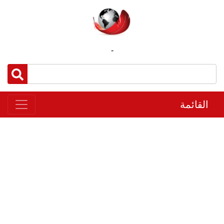
-
القائمة