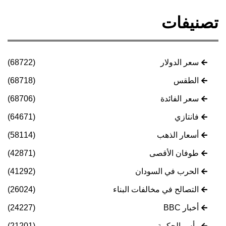
تصنيفات
سعر الدولار
(68722)
الطقس
(68718)
سعر الفائدة
(68706)
فانتازي
(64671)
أسعار الذهب
(58114)
طوفان الأقصى
(42871)
الحرب في السودان
(41292)
التصالح في مخالفات البناء
(26024)
أخبار BBC
(24227)
رأس الحكمة
(21201)