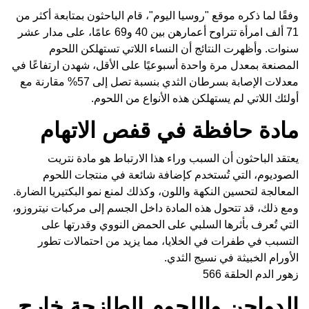
وفقًا لما ذكره موقع "روسيا اليوم"، قام الباحثون بمتابعة أكثر من
71 ألف امرأة تتراوح أعمارهن بين 40 و69 عامًا، على مدار عشر
سنوات. وأظهرت النتائج أن النساء اللاتي تستهلكن اللحوم
المصنعة بمعدل مرة واحدة أسبوعيًا على الأقل، شهدن ارتفاعًا في
معدلات الإصابة بسرطان الثدي بنسبة تصل إلى 57% مقارنة مع
أولئك اللاتي لم يستهلكن هذه الأنواع من اللحوم.
مادة حافظة في قفص الاتهام
يعتقد الباحثون أن السبب وراء هذا الارتباط هو مادة نتريت
الصوديوم، التي تُستخدم كإضافة شائعة في منتجات اللحوم
المعالجة لتحسين النكهة واللون، وكذلك لمنع نمو البكتيريا الضارة.
ومع ذلك، قد تتحول هذه المادة داخل الجسم إلى مركبات نيتروزو،
التي تُعرف بأثرها السلبي على الحمض النووي وقدرتها على
التسبب في طفرات في الخلايا، مما يزيد من احتمالات تطور
الأورام الخبيثة في نسيج الثدي.
زهور الدم الحلقة 566
الدواجن واللحوم الطازجة خارج