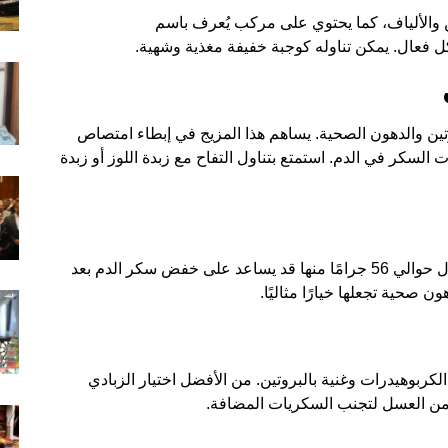
ين والألياف، كما يحتوي على مركب يُعرف باسم
ل فعال. يمكن تناوله كوجبة خفيفة مغذية وشهية.
لبروتين والدهون الصحية. يساهم هذا المزيج في إبطاء امتصاص
لسكر في الدم. استمتع بتناول التفاح مع زبدة اللوز أو زبدة
تُعد بذور اليقطين من الخيارات الصحية، حيث إن تناول حوالي 56 جرامًا منها قد يساعد على خفض سكر الدم بعد
 صحية تجعلها خيارًا مثاليًا.
كربوهيدرات وغنية بالبروتين. من الأفضل اختيار الزبادي
 من العسل لتجنب السكريات المضافة.