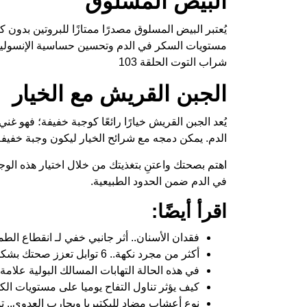
البيض المسلوق
يُعتبر البيض المسلوق مصدرًا ممتازًا للبروتين بدون
مستويات السكر في الدم وتحسين حساسية الإنسولين ع
شراب التوت الحلقة 103
الجبن القريش مع الخيار
يُعد الجبن القريش خيارًا رائعًا كوجبة خفيفة؛ فهو غ
الدم. يمكن دمجه مع شرائح الخيار ليكون وجبة خفيف
اهتم بصحتك واعتنِ بتغذيتك من خلال اختيار هذه ا
في الدم ضمن الحدود الطبيعية.
اقرأ أيضًا:
فقدان الأسنان.. أثر جانبي خفي لـ انقطاع الط
أكثر من مجرد نكهة.. 6 توابل تعزز صحتك بشكل طبيعي
في هذه الحالة التهابات المسالك البولية علا
كيف يؤثر تناول التفاح يوميا على مستويات ال
نوع أعشاب مضاد للبكتيريا ويحارب العدوى.. تن