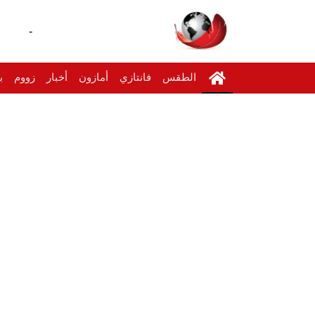
-
الطقس
فانتازي
أمازون
أخبار
زووم
ب