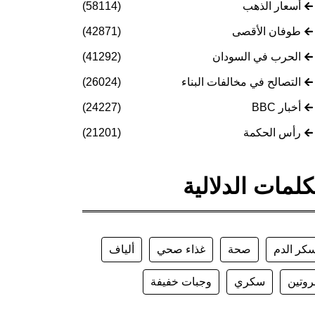
أسعار الذهب
(58114)
طوفان الأقصى
(42871)
الحرب في السودان
(41292)
التصالح في مخالفات البناء
(26024)
أخبار BBC
(24227)
رأس الحكمة
(21201)
كلمات الدلالية
كر الدم
صحة
غذاء صحي
ألياف
روتين
سكري
وجبات خفيفة