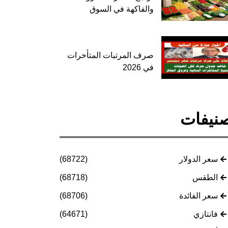
والفاكهة في السوق
صرف المرتبات المتأخرات
في 2026
نيفات
سعر الدولار
(68722)
الطقس
(68718)
سعر الفائدة
(68706)
فانتازي
(64671)