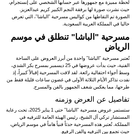
لحظة مميزة مع جمهورها عبر حسابها الشخصي على إنستجرام،
حيث نشرت صورة لها برفقة النجم الكبير كريم عبدالعزيز.
الصورة تم التقاطها من كواليس مسرحية "الباشا"، التي تعرض
حاليا في المملكة العربية السعودية.
مسرحية "الباشا" تنطلق في موسم
الرياض
تُعتبر مسرحية "الباشا" واحدة من أبرز العروض على الساحة
الفنية، حيث بدأت عروضها في 25 ديسمبر بمسرح بكر الشدي،
وسط أجواء احتفالية رائعة. لقد لاقت المسرحية إقبالاً كبيراً، إذ
نفدت تذاكر الأيام الثلاثة الأولى في غضون ساعات قليلة فقط من
طرحها، مما يعكس شغف الجمهور بالفن والمسرح.
تفاصيل عن العرض وزمنه
ستستمر عروض مسرحية "الباشا" حتى 1 يناير 2025، تحت رعاية
المستشار تركي آل الشيخ، رئيس الهيئة العامة للترفيه في
المملكة. تُعتبر هذه المسرحية حدثاً فنياً هاماً في موسم الرياض،
حيث تجمع بين الترفيه والفن الرفيع.