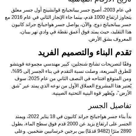
في عام 2003، أصبح جسر بيبانجيانج قوانشينج أول جسر معلق
يتجاوز ارتفاع 1000 قدم، بينما جاء الإنجاز الثاني في عام 2016 مع
جسر بيبانجيانج دوج. والآن، يواصل جسر هواجيانج جراند كانيون
هذا التقليد، حيث يمتد فوق أعمق نقطة في وادي نهر بيبان،
المعروف بشق الأرض.
تقدم البناء والتصميم الفريد
وفقًا لتصريحات تشانج شنجلين، كبير مهندسي مجموعة قويتشو
للطرق السريعة، وصلت نسبة التقدم في بناء الجسر إلى 95%،
ومن المتوقع افتتاحه في النصف الثاني من عام 2025. سوف
يُعتبر هذا المشروع العملاق الأول من نوعه الذي يمتد عبر "شق
الأرض"، ويُظهر قوة البنية التحتية الصينية.
تفاصيل الجسر
بدأ بناء جسر هواجيانج جراند كانيون في 18 يناير 2022، ويمتد
الجسر على ارتفاع يزيد عن 2000 قدم فوق سطح الماء، بطول
2890 مترًا (9482 قدمًا) بين برجين خرسانيين ضخمين. وعلى