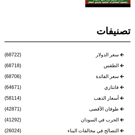
تصنيفات
سعر الدولار
(68722)
الطقس
(68718)
سعر الفائدة
(68706)
فانتازي
(64671)
أسعار الذهب
(58114)
طوفان الأقصى
(42871)
الحرب في السودان
(41292)
التصالح في مخالفات البناء
(26024)