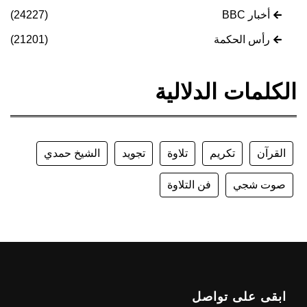
أخبار BBC
(24227)
رأس الحكمة
(21201)
الكلمات الدلالية
القرآن
تكريم
تلاوة
تجويد
الشيخ حمدي
صوت شجي
فن التلاوة
ابقى على تواصل