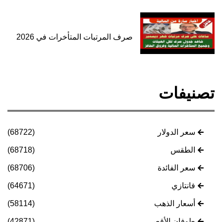
صرف المرتبات المتأخرات في 2026
تصنيفات
سعر الدولار
(68722)
الطقس
(68718)
سعر الفائدة
(68706)
فانتازي
(64671)
أسعار الذهب
(58114)
طوفان الأقصى
(42871)