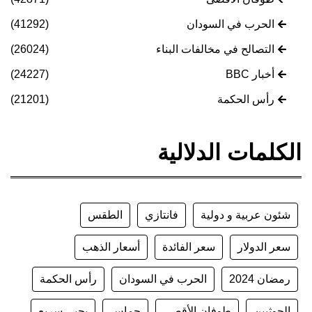
الحرب في السودان
(41292)
التصالح في مخالفات البناء
(26024)
أخبار BBC
(24227)
رأس الحكمة
(21201)
الكلمات الدلالية
شئون عربية و دولية
فانتازي
الطقس
سعر الدولار
سعر الفائدة
أسعار الذهب
رمضان 2024
الحرب في السودان
رأس الحكمة
الحوثيين
طوفان الأقصى
حماس
يحيى سريع