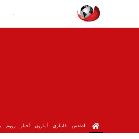
-
الطقس
فانتازي
أمازون
أخبار
زووم
ب