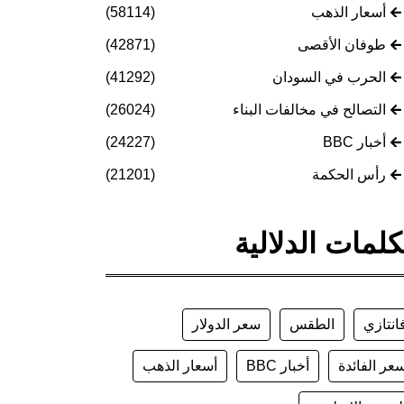
أسعار الذهب
(58114)
طوفان الأقصى
(42871)
الحرب في السودان
(41292)
التصالح في مخالفات البناء
(26024)
أخبار BBC
(24227)
رأس الحكمة
(21201)
كلمات الدلالية
انتازي
الطقس
سعر الدولار
عر الفائدة
أخبار BBC
أسعار الذهب