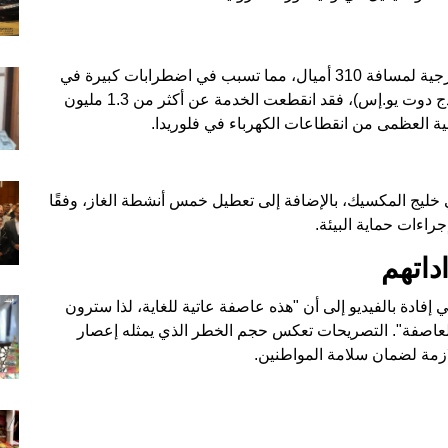
قبل أن يصل الإعصار إلى اليابسة، امتدت رياحه الخارجية لمسافة 310 أميال، مما تسبب في اضطرابات كبيرة في
حركة السفر البري والجوي. وحسب موقع (باور أوتيدج دوت يو.إس)، فقد انقطعت الخدمة عن أكثر من 1.3 مليون
ة العظمى من انقطاعات الكهرباء في فلوريدا.
 خليج المكسيك، بالإضافة إلى تعطيل خمس أنشطة الغاز، وفقًا
اءات حماية البيئة.
داتهم
إفادة بالفيديو إلى أن "هذه عاصفة عاتية للغاية، لذا سترون
ز العاصفة". التصريحات تعكس حجم الخطر الذي يمثله إعصار
ازمة لضمان سلامة المواطنين.