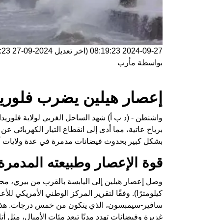
2024-09-27 08:19:23
(اخر تعديل
2024-09-27 08:19:23
بواسطة
مأرب
إعصار هيلين يضرب فلوريد
واشنطن - (د ب أ) شهد الساحل الغربي لولاية فلوريدا
برياح عاتية، مما أدى إلى انقطاع التيار الكهربائي ع
بشكل كبير بحدوث فيضانات مدمرة في عدة ولايات أ
قوة الإعصار وطبيعته المدمرة
كيلومترًا). وفقًا لتقرير المركز الوطني الأمريكي ل
سافير-سيمبسون، الذي يتكون من خمس درجات. هذا الح
غزيرة وفيضانات تهدد مدنًا تبعد مئات الأميال، مثل أتل