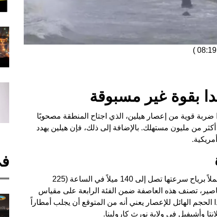
)
ا بقوة غير مسبوقة
 ضربة قوية من إعصار هيلين، الذي اجتاح المنطقة مصحوبًا
ن أكثر من مليون مستهلك. بالإضافة إلى ذلك، فإن هيلين يهدد
مريكية.
في
وصل إعصار هيلين إلى اليابسة بالقرب من بيري، محملاً برياح سرعتها تصل إلى 140 ميلاً في الساعة (225
لأعاصير، تصنف هذه العاصفة ضمن الفئة الرابعة على مقياس
جم الهائل للإعصار يعني أنه من المتوقع أن يجلب أمطاراً
انتا وأشيفيل في ولاية نورث كارولينا.