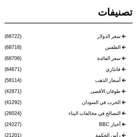
تصنيفات
سعر الدولار
(68722)
الطقس
(68718)
سعر الفائدة
(68706)
فانتازي
(64671)
أسعار الذهب
(58114)
طوفان الأقصى
(42871)
الحرب في السودان
(41292)
التصالح في مخالفات البناء
(26024)
أخبار BBC
(24227)
رأس الحكمة
(21201)