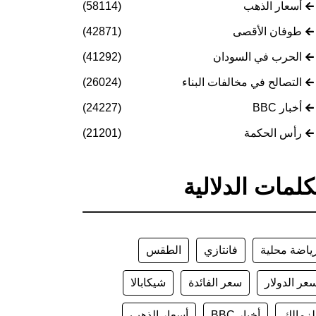
أسعار الذهب
(58114)
طوفان الأقصى
(42871)
الحرب في السودان
(41292)
التصالح في مخالفات البناء
(26024)
أخبار BBC
(24227)
رأس الحكمة
(21201)
كلمات الدلالية
ياضة محلية
فانتازي
الطقس
عر الدولار
سعر الفائدة
شيكابالا
لزمالك
أخبار BBC
أسعار الذهب