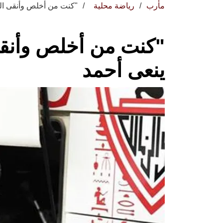
مأرب
رياضة محلية
"كنت من أخلص وأنقى الرج
"كنت من أخلص وأنقى 
ينعى أحمد