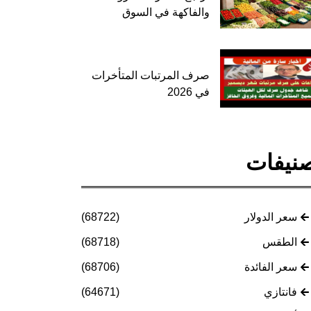
والفاكهة في السوق
صرف المرتبات المتأخرات
في 2026
نيفات
سعر الدولار
(68722)
الطقس
(68718)
سعر الفائدة
(68706)
فانتازي
(64671)