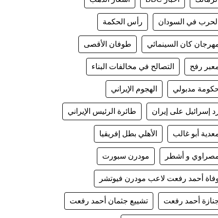
لحرب في السودان
رأس الحكمة
هرجان كان السينمائي
طوفان الأقصى
عبر رفح
التصالح في مخالفات البناء
كومة مدبولي
الهجوم الإيراني
د إسرائيل على إيران
طائرة الرئيس الإيراني
عدية أبو غالب
الأهلي بطل إفريقيا
صراوي و أشطر
مودرن سبورت
فاة أحمد رفعت لاعب مودرن فيوتشر
نازة أحمد رفعت
تشييع جثمان أحمد رفعت