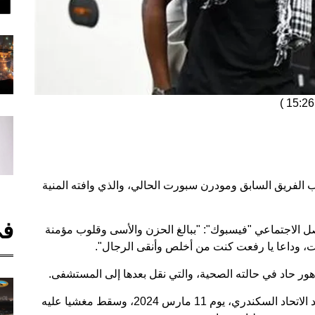
)
 الفريق السابق ومودرن سبورت الحالي، والذي وافته المنية
في
ل الاجتماعي "فيسبوك": "ببالغ الحزن والأسى وقلوب مؤمنة
عت، وداعا يا رفعت كنت من أخلص وأنقى الرجال".
ور حاد في حالته الصحية، والتي نقل بعدها إلى المستشفى.
وكان رفعت تعرض لأزمة قلبية، في مباراة فريقه ضد الاتحاد السكندري، يوم 11 مارس 2024، وسقط مغشيا عليه