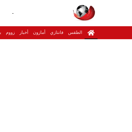
-
الطقس
فانتازي
أمازون
أخبار
زووم
ب