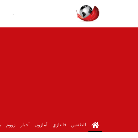
-
الطقس
فانتازي
أمازون
أخبار
زووم
ب