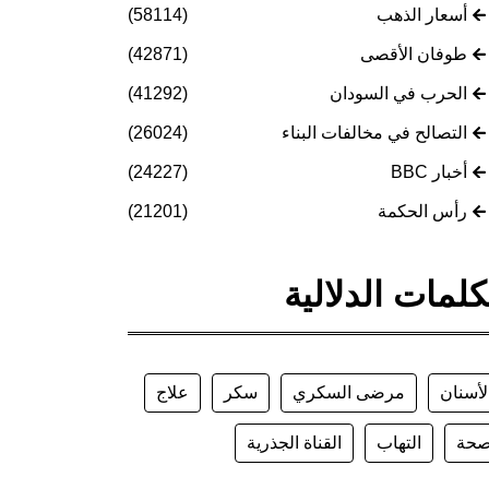
أسعار الذهب
(58114)
طوفان الأقصى
(42871)
الحرب في السودان
(41292)
التصالح في مخالفات البناء
(26024)
أخبار BBC
(24227)
رأس الحكمة
(21201)
كلمات الدلالية
لأسنان
مرضى السكري
سكر
علاج
حة
التهاب
القناة الجذرية