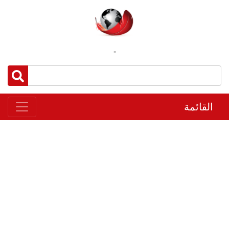
-
القائمة