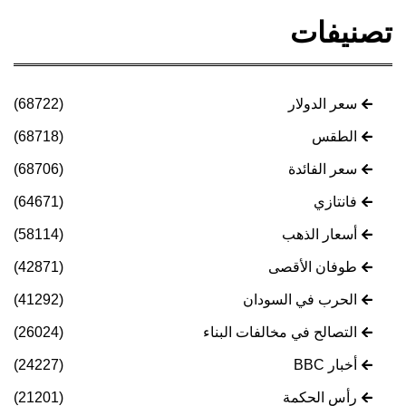
تصنيفات
سعر الدولار
(68722)
الطقس
(68718)
سعر الفائدة
(68706)
فانتازي
(64671)
أسعار الذهب
(58114)
طوفان الأقصى
(42871)
الحرب في السودان
(41292)
التصالح في مخالفات البناء
(26024)
أخبار BBC
(24227)
رأس الحكمة
(21201)