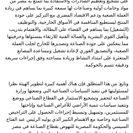
على تشجيع وتعظيم الصادرات والاستفادة بما تتمتع به مصر من
مواد وخامات أولية وصناعات لها سمعة كبيرة بما يساهم في زيادة
العملة الصعبة ودعم الاقتصاد المصري مع التركيز على جودة
المنتج ليستطيع المنافسة في الأسواق الخارجية، والتوظيف
(التشغيل) بما يساهم في القضاء على البطالة، والاهتمام بتدريب
وتأهيل القوى البشرية والعمالة الفنية للارتقاء بمستواها وحرفيتها
مما ينعكس على جودة الصناعة وتصديرها للخارج لجلب العملة
الصعبة، والتصديق الفوري لإعادة تشغيل ومساعدة المصانع
المتعثرة على امتداد النشاط وزيادة مساحته وفق إجراءات سريعة
ودقيقة تتسم بالحوكمة.
وتابع: من هذا المنطلق فإن هناك أهمية كبيرة لتطوير الهيئة نظرا
لمسئوليتها في تنفيذ السياسات الصناعية التي وضعتها وزارة
الصناعة لتحفيز وتشجيع الاستثمار في القطاع الصناعي ووضع
وتنفيذ سياسات تنمية الأراضي للأغراض الصناعية وإتاحتها
للمستثمرين، وتسهيل وتبسيط إجراءات الحصول على التراخيص
الصناعية وخاصة مع الاهتمام الكبير الذي يوليه الرئيس عبد الفتاح
السيسي والحكومة المصرية للنهوض بقطاع الصناعة في مصر