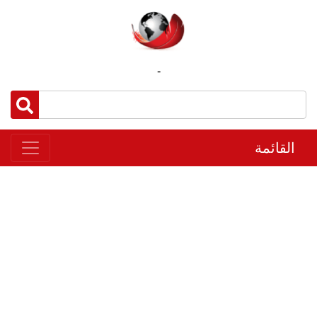
-
القائمة