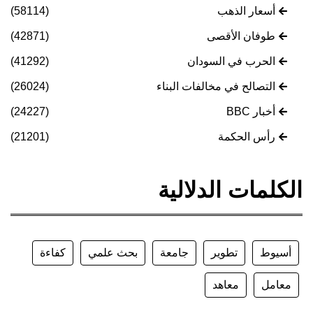
أسعار الذهب
(58114)
طوفان الأقصى
(42871)
الحرب في السودان
(41292)
التصالح في مخالفات البناء
(26024)
أخبار BBC
(24227)
رأس الحكمة
(21201)
الكلمات الدلالية
أسيوط
تطوير
جامعة
بحث علمي
كفاءة
معامل
معاهد