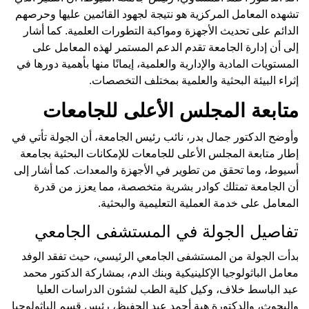
تشهده المعامل المركزية هو نتيجة لجهود القائمين عليها وحرصهم
الدائم على تحديث الأجهزة ومواكبة التطورات العلمية. كما أشار
إلى أن إدارة الجامعة تقدم الدعم المستمر لهذه المعامل على
المستويات المادية والإدارية والعلمية، إيمانًا منها بأهمية دورها في
إثراء البيئة البحثية والعلمية بمختلف التخصصات.
متابعة المجلس الأعلى للجامعات
وأوضح الدكتور جمال بدر، نائب رئيس الجامعة، أن الجولة تأتي في
إطار متابعة المجلس الأعلى للجامعات للإمكانات البحثية بجامعة
أسيوط، وما تحقق من تطوير في الأجهزة والمعدات. كما أشار إلى
أن الجامعة تمتلك كوادر بشرية متخصصة، مما يعزز من قدرة
المعامل على خدمة العملية التعليمية والبحثية.
تفاصيل الجولة في المستشفى الجامعي
بدأت الجولة من المستشفى الجامعي الرئيسي، حيث تفقد الوفد
معامل الباثولوجيا الإكلينيكية وبنك الدم، بمشاركة الدكتور محمد
عبد الباسط خلاف، وكيل كلية الطب لشئون الدراسات العليا
والبحوث، والدكتورة هبة أحمد عبد الحفيظ، رئيس قسم الباثولوجيا