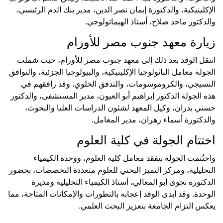
الإكلينيكية، والدكتورة إيمان نصر الدين، مدير بنك الدم الرئيسي،
والدكتور ماجد صلاح، أستاذ الهيماتولوجي.
زيارة معهد جنوب مصر للأورام
انتقل الوفد بعد ذلك إلى معهد جنوب مصر للأورام، حيث شملت
الجولة معامل الباثولوجيا الإكلينيكية، والبيولوجيا الجزئية، والتوافق
النسيجي، والكروموسومات، والتدفق الخلوي. وقد رافقهم في
هذه الجولة الدكتور إبراهيم أبو العيون، مدير المستشفى، والدكتور
حسني بدران، وكيل المعهد لشئون الدراسات العليا والبحوث،
والدكتورة أسماء زهران، مدير المعامل.
اختتام الجولة في كلية العلوم
واختُتمت الجولة بتفقد معامل كلية العلوم، ووحدة الكيمياء
التحليلية، ومركز التميز البحثي للعلوم متعددة التخصصات، بحضور
الدكتورة نجوى أبو المعالي، أستاذ الكيمياء التحليلية ومديرة
الوحدة. وقد أبدى الوفد إعجابه بالتطورات والإمكانات المتاحة، مما
يعكس التزام الجامعة بتعزيز البحث العلمي.