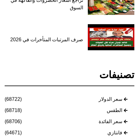
تراجع أسعار الخضروات والفاكهة في
السوق
صرف المرتبات المتأخرات في 2026
تصنيفات
سعر الدولار
(68722)
الطقس
(68718)
سعر الفائدة
(68706)
فانتازي
(64671)